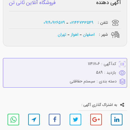
آگهی دهنده
فروشگاه آنلاین ثانی تن
تلفن :
02144733549
09190926579
شهر :
اصفهان
اهواز
تهران
کدآگهی :
1141706
بازدید :
589
دسته بندی :
سيستم حفاظتي
به اشتراک گذاری آگهی :