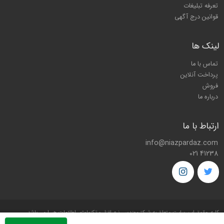
تعرفه تبلیغات
قوانین درج آگهی
لینک ها
تماس با ما
پرداخت آنلاین
فروش
درباره ما
ارتباط با ما
info@niazpardaz.com
021 41238
کليه حقوق اين سايت متعلق به شرکت
مهندسی نرم افزار و تکنولوژی اطلاعات هیرا
می باشد.