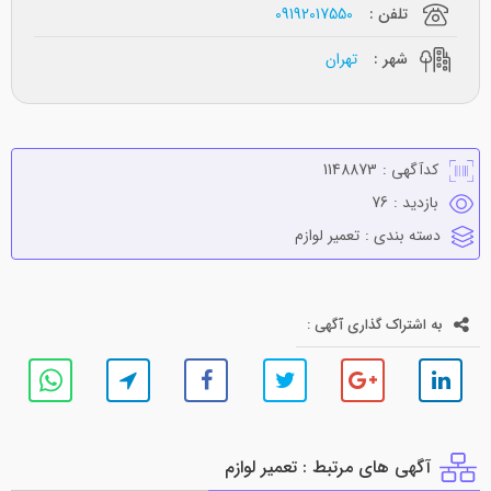
تلفن :
09192017550
شهر :
تهران
کدآگهی :
1148873
بازدید :
76
دسته بندی :
تعمير لوازم
به اشتراک گذاری آگهی :
آگهی های مرتبط : تعمير لوازم