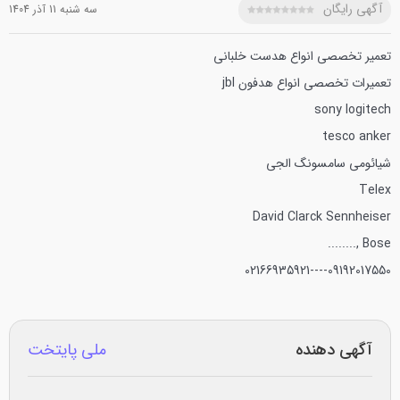
آگهی رایگان
سه شنبه 11 آذر 1404
تعمیر تخصصی انواع هدست خلبانی
تعمیرات تخصصی انواع هدفون
jbl
sony
logitech
tesco
anker
شیائومی
سامسونگ الجی
Telex
David Clarck
Sennheiser
,........
Bose
09192017550----02166935921
آگهی دهنده
ملی پایتخت