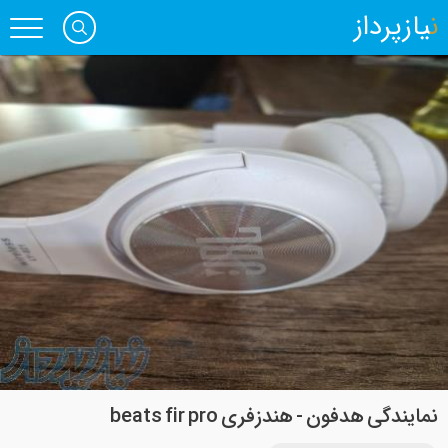
نیازپرداز
نمایندگی هدفون - هندزفری beats fir pro