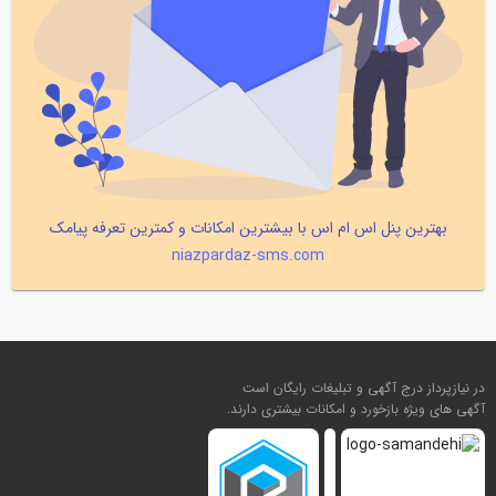
بهترین پنل اس ام اس با بیشترین امکانات و کمترین تعرفه پیامک
niazpardaz-sms.com
در نیازپرداز درج آگهی و تبلیغات رایگان است
آگهی های ویژه بازخورد و امکانات بیشتری دارند.