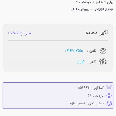
برای شما انجام خواهند داد
02166901823----09192017550
آگهی دهنده
ملی پایتخت
تلفن :
09192017550
شهر :
تهران
کدآگهی :
1159969
بازدید :
66
دسته بندی :
تعمير لوازم