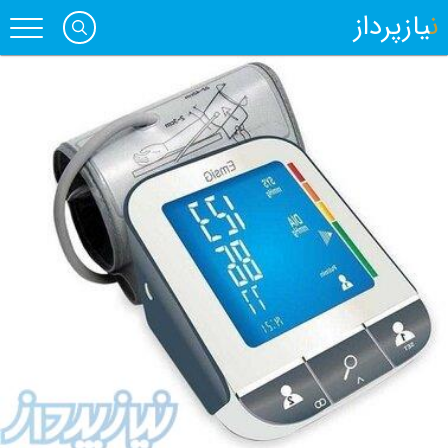
نیازپرداز