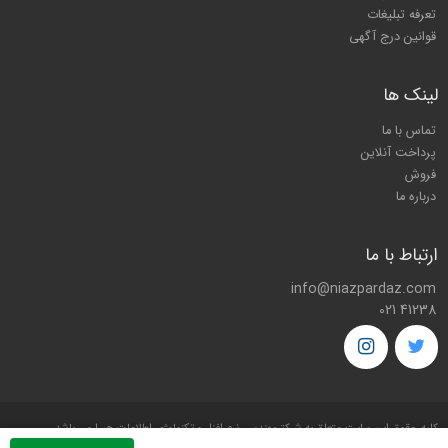
تعرفه تبلیغات
قوانین درج آگهی
لینک ها
تماس با ما
پرداخت آنلاین
فروش
درباره ما
ارتباط با ما
info@niazpardaz.com
021 41238
کليه حقوق اين سايت متعلق به شرکت
مهندسی نرم افزار و تکنولوژی اطلاعات هیرا
می باشد.