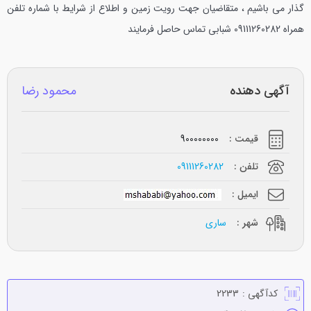
گذار می باشیم ، متقاضیان جهت رویت زمین و اطلاع از شرایط با شماره تلفن
همراه 09111260282 شبابی تماس حاصل فرمایند
آگهی دهنده
محمود رضا
قیمت :
900000000
تلفن :
09111260282
ایمیل :
شهر :
ساری
کدآگهی :
2233