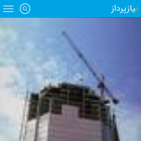
نیازپرداز