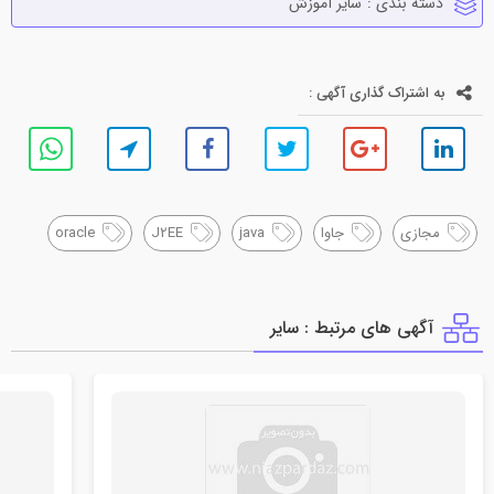
دسته بندی :
ساير آموزش
به اشتراک گذاری آگهی :
مجازی
جاوا
java
J2EE
oracle
آگهی های مرتبط : ساير