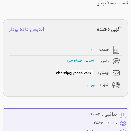
قیمت :70000 تومان
آگهی دهنده
آبدیس داده پرداز
قیمت :
0
تلفن :
021
88349032
ایمیل :
شهر :
تهران
کدآگهی :
260003
بازدید :
4543