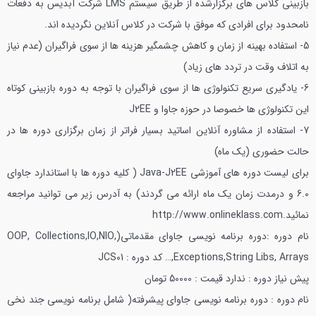
بازبینی کلاس های برگزارشده از طریق سیستم LMS شرکت آبدیس به دفعات
نامحدود برای افرادی که موفق با شرکت در کلاس آنلاین نگردیده اند.
5- استفاده بهینه از زمان و کاهش چشمگیر هزینه ها از سوی فراگیران (عدم نیاز
به اتلاف وقت در تردد های زیاد)
6- یادگیری سریع تکنولوژی ها از سوی فراگیران با توجه به دوره بازبینی کوتاه
این تکنولوژی ها خصوصا در حوزه جاوا و J2EE
7- استفاده از مشاوره آنلاین اساتید بسیار فراتر از زمان برگزاری دوره ها در
حالت حضوری (یک ماه)
برای لیست دوره های آموزشی Java-J2EE ( کلیه دوره ها با استاندارد جاوای
6.0 و درمدت زمان یک ماه ارائه می گردند) به آدرس زیر می توانید مراجعه
نمائید.http://www.onlineklass.com
نام دوره :دوره برنامه نویسی جاوای مقدماتی(OOP, Collections,IO,NIO,
Exceptions,String Libs, Arrays,…
کد دوره : JCS01
پیش نیاز دوره : ندارد
قیمت : 50000 تومان
نام دوره : دوره برنامه نویسی جاوای پیشرفته( شامل برنامه نویسی جند نخی