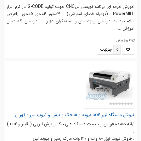
اموزش حرفه اي برنامه نويسي فرزCNC جهت توليد G-CODE در نرم افزار
PowerMILL . (بهمراه فضاي اموزشي). . 3محور 4محور 5محور. باعرض
سلام خدمت دوستان ومهندسان و صنعتگران عزيز. . دوستان اگه دنبال
اموزش ...
2 روز پیش
جزئیات
فروش دستگاه لیزر co2 بیوند و xi حک و برش و تیوپ لیزر - تهران
ارائه دهنده فروش و خدمات دستگاه هاي حک و برش لیزري ( فايبر و co2 )
.
. فروش تیوپ لیزر 80 وات و 120 وات مارك رسي و بيوند لیزر