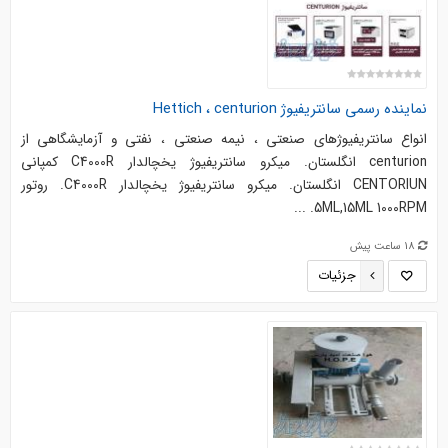
نماينده رسمي سانتريفيوژ Hettich ، centurion
انواع سانتریفیوژهای صنعتی ، نیمه صنعتی ، نفتی و آزمایشگاهی از
centurion انگلستان. میکرو سانتریفیوژ یخچالدار C4000R کمپانی
CENTORIUN انگلستان. میکرو سانتریفیوژ یخچالدار C4000R. روتور
5ML,15ML 1000RPM. ...
18 ساعت پیش
جزئیات