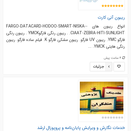
ریبون آنی کارت
انواع ريبون هاي -FARGO-DATACARD-HODOO-SMART-NISKA-
CIAAT-ZEBRA-HITI-SUNLIGHT. . ريبون رنگي فارگوYMCK . ريبون رنگي
فارگو YMC. ريبون UV فارگو. ريبون مشکي فارگو K. فيلم ساده فارگو. ريبون
رنگي هايتي YMCK. ...
4 ساعت پیش
جزئیات
خدمات نگارش و ویرایش پایان‌نامه و پروپوزال ارشد