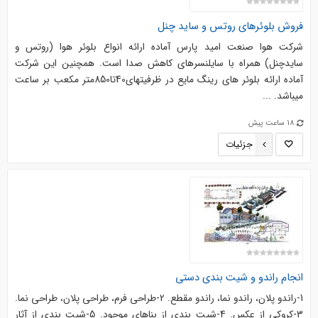
فروش بلوئرهای روتس و ساید چنل
شرکت هوا صنعت امید پارس آماده ارائه انواع بلوئر هوا (روتس و
سایدچنل) همراه با سایلنسرهای کاهش صدا است. همچنین این شرکت
آماده ارائه بلوئر های رینگ مایع در ظرفیتهای40تا850متر مکعب بر ساعت
میباشد. ...
18 ساعت پیش
جزئیات
انجام راندو و شیت بندی دستی
1-راندو پلان، راندو نما، راندو مقطع. 2-طراحی فرم، طراحی پلان، طراحی نما.
3-کروکی از عکس. 4-شیت بندی از بناهای موجود. 5-شیت بندی از آثار