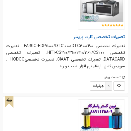
تعمیرات تخصصی کارت پرینتر
تعميرات تخصصي FARGO-HDP5000/DTC1000/DTC300/400 . تعميرات
تخصصي HITI-CS300/310/320/362/CS200. تعميرات تخصصي
DATACARD. تعميرات تخصصي CIAAT. تعميرات تخصصيHODOO. .
سرويس کامل. ارتقاء نرم افزار. نصب و راه ...
4 ساعت پیش
جزئیات
ویژه