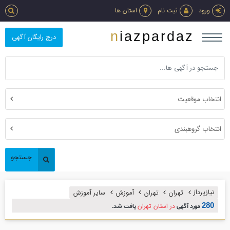
ورود
ثبت نام
استان ها
niazpardaz
درج رایگان آگهی
انتخاب موقعیت
انتخاب گروهبندی
جستجو
نیازپرداز
تهران
تهران
آموزش
ساير آموزش
280
در استان تهران
مورد آگهی
یافت شد.