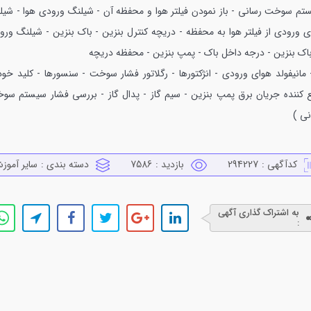
تم سوخت رسانی - باز نمودن فیلتر هوا و محفظه آن - شیلنگ ورودی هوا - شیل
ی ورودی از فیلتر هوا به محفظه - دریچه کنترل بنزین - باک بنزین - شیلنگ ورو
باک بنزین - درجه داخل باک - پمپ بنزین - محفظه دریچه
- مانیفولد هوای ورودی - انژکتورها - رگلاتور فشار سوخت - سنسورها - کلید خودک
 کننده جریان برق پمپ بنزین - سیم گاز - پدال گاز - بررسی فشار سیستم سو
نی )
کدآگهی :
294227
بازدید :
7586
دسته بندی :
ساير آموز
به اشتراک گذاری آگهی
: