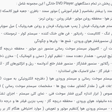
پخش در تمام دستگاههای DVD Player خانگی !
این مجموعه شامل :
ند را بیشتر بشناسیم ( فیلم آموزشی )
موتور سمند - باطری - جعبه فیوز کالسکه ا
ر هوا - محفظه روغن موتور - فیلتر روغن - روغن ترمز-
تم هیدرولیک فرمان ( پمپ هیدرولیک فرمان و روغن هیدرولیک ) میل سوپاپ
لنگ - کاتالیست - رادیاتور -
فن های خنک کننده - سیستم کولر - ترموستات - ر
ل سنسورفشار هوای ورودی - شمع ها - وایرها و چگونگی
 آن - کامپیوتر سیستم سوخت رسانی سنسور دور موتور - محفظه دریچه گاز
یچ اینرسی - هشدار دهنده سمند - تنظیم کولر ( دستی و اتوماتیک ) - مخزن ذخی
- رگلاتور - سنسور فشارگاز - سنسور فشار خلع آدوانسه -
ریل و ان
- فیلتر گاز - سایز لاستیک های استاندارد -
یستم سوخت رسانی و سیستم ورودی هوا ( دفترچه الکترونیکی به صورت CD)
اعات فنی ( مقدار گشتاور سفت پیچ ها - مشخصات سیستم سوخت رسانی ) ابز
وص ( ابزار اندازه گیری فشار سوخت فنی - نمای کلی سیستم - اجزای تشک
ده مانیفولد هوای ورودی - محفظه دریچه گاز - پمپ بنزین فیلتر ها و درجه دا
 - سیستم ورودی هوا )تنظیم موتور و تعویض ( موارد احتیاطی هنگام کار بر ر