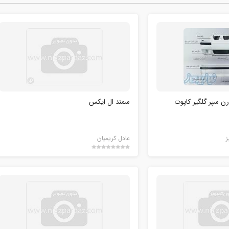
رن سپر گلگیر کاپوت
سمند ال ایکس
ز
عادل کریمیان