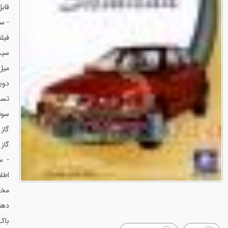
قابل 
- سم
فیلت
سیس
میل 
دوب
تست
سوئ
گاز 
گاز 
- س
اطل
مخص
دهن
باک