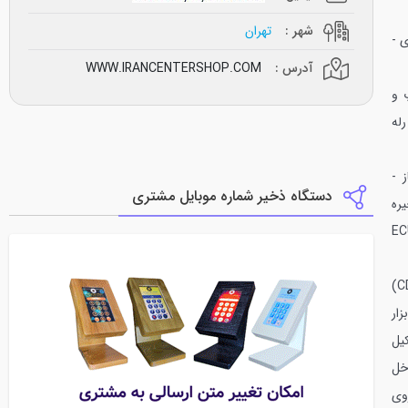
شهر :
تهران
ی -
آدرس :
WWW.IRANCENTERSHOP.COM
 و
له
 -
دستگاه ذخیر شماره موبایل مشتری
ره
ژکتورهای گاز - ECU
ار
یل
خل
وی