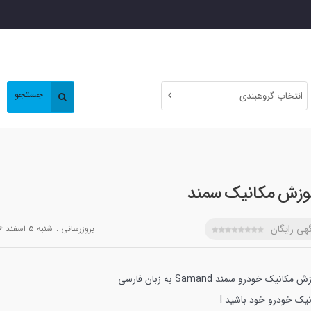
جستجو
انتخاب گروهبندی
وزش مکانیک سمند
هی رایگان
بروزرسانی :
شنبه 5 اسفند 1396
 مکانیک خودرو سمند Samand به زبان فارسی
نیک خودرو خود باشید !