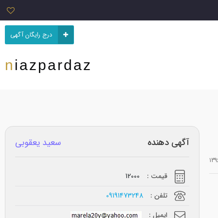
درج رایگان آگهی
niazpardaz
آگهی دهنده
سعید یعقوبی
قیمت :
12000
تلفن :
09191473248
ایمیل :