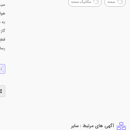
سمند
مکانیک سمند
سیس
هوا
به 
گاز
قطع
رسا
آگهی های مرتبط : ساير