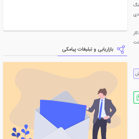
نگ
دی
ار
خت
بازاریابی و تبلیغات پیامکی
ش