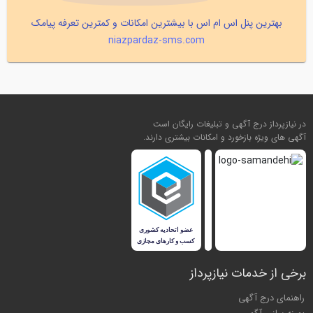
بهترین پنل اس ام اس با بیشترین امکانات و کمترین تعرفه پیامک
niazpardaz-sms.com
در نیازپرداز درج آگهی و تبلیغات رایگان است
آگهی های ویژه بازخورد و امکانات بیشتری دارند.
برخی از خدمات نیازپرداز
راهنمای درج آگهی