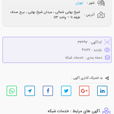
شهر :
تهران
شیخ بهایی شمالی ، میدان شیخ بهایی ، برج صدف
آدرس :
طبقه 11 – واحد 113
کدآگهی :
33692
بازدید :
4877
دسته بندی :
خدمات شبكه
به اشتراک گذاری آگهی :
آگهی های مرتبط : خدمات شبكه