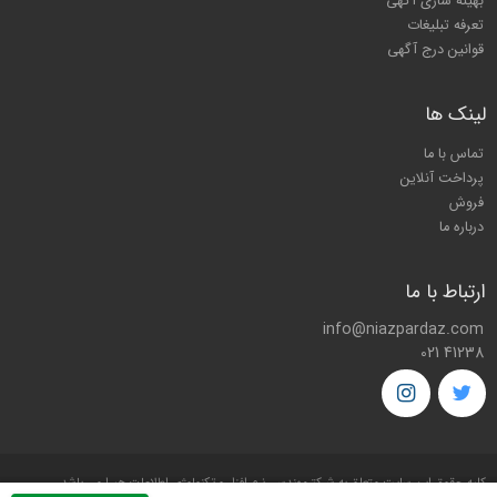
بهینه سازی آگهی
تعرفه تبلیغات
قوانین درج آگهی
لینک ها
تماس با ما
پرداخت آنلاین
فروش
درباره ما
ارتباط با ما
info@niazpardaz.com
021 41238
کليه حقوق اين سايت متعلق به شرکت
مهندسی نرم افزار و تکنولوژی اطلاعات هیرا
می باشد.