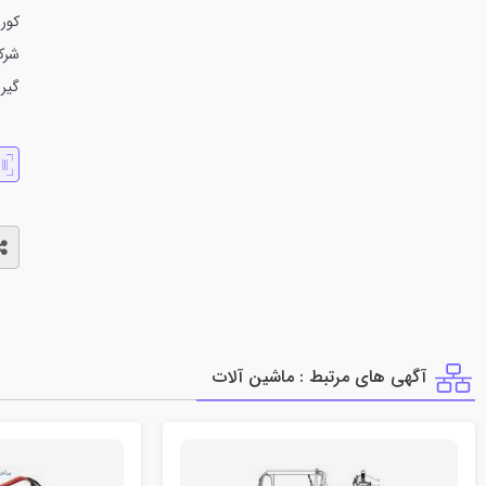
كور
شرك
گير 
آگهی های مرتبط : ماشين آلات