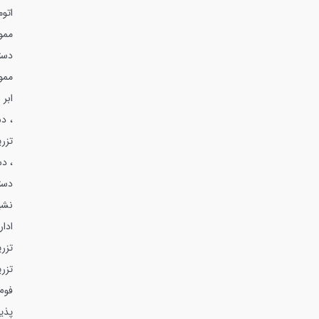
اتوم
ممو
دست
ممو
ابر 
، د
تزري
، دس
دست
نشي
ادار
تزري
تزر
فوم
پذير