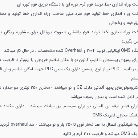
 وراه انداری خظ تولید فوم گرم کوره ای با دستگاه ترزیق فوم کوره ای
ت وراه اندازی خط تولید فوم سرد مبلی
ساخت وراه انداری خط تولید و دستگ
یق فوم و یخجالی
ت وراه اندازی خط تولید فوم پاششی بصورت پورتابل
برای مشاوره رایگان با 
س بگیرید
 تولید 2004 و Overhaul شده
مشخصات : در حال کار میباشد
- دارای پمپهای پ
بر ثانيه
- PLC نو از نوع زیمنس دارای یک مینی PLC جهت امکان تنظیم ز
تم
تروموتورهای پمپها آلمانی مارک CZ و نو میباشند
- مخازن 250 لیتری دو جداره 
ی کامل شده است و بدون رسوب میباشد
ارای فیلتر تیغه ای آلمانی نو برای سیستم ایزوسیانات میباشد
- دارای مکنده ه
اتیک مخازن فابریک OMS
ه شیلنگهای اتصال به هد فشار قوی تا 250 بار و نو میباشند
- هد overhaul گ
و ظرفیت 300 گرم بر ثانیه