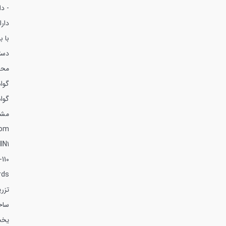
- دا
دارا
با بیش از 5
دست
محصو
گواهین
گواه
مشاوره:0
com
IN1
110-
rds
تزر
ساخ
یخچ