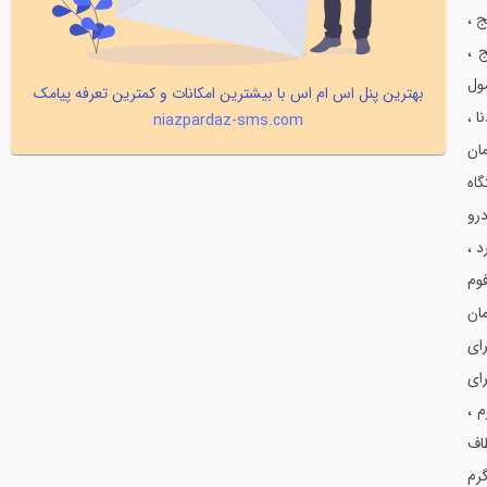
ج ،
 ،
ول
بهترین پنل اس ام اس با بیشترین امکانات و کمترین تعرفه پیامک
 ،
niazpardaz-sms.com
مان
اه
درو
د ،
وم
ان
راي
راي
 ،
اف
گرم