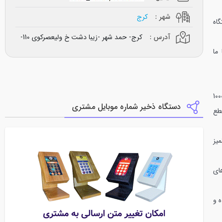
شهر :
کرج
اه
آدرس :
کرج- حمد شهر -زیبا دشت خ ولیعصرکوی 110-
ما
یستونی L تایپ کانون نو با امکان تنظیم خروجی با اینورتر تا ظرفيت 1000
دستگاه ذخیر شماره موبایل مشتری
مان قطع
تمیز
ای
ردیده و