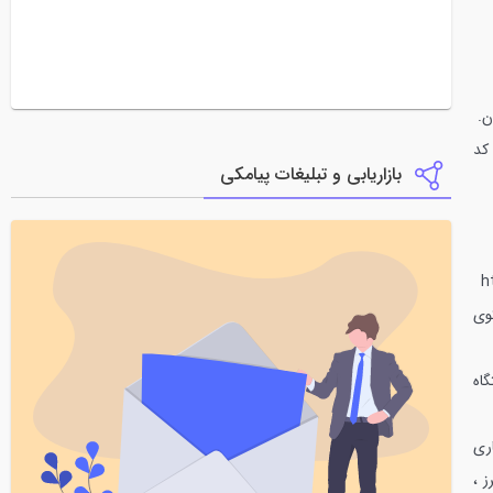
ن.
ی کد
بازاریابی و تبلیغات پیامکی
h
وی
اه
ری
 ،