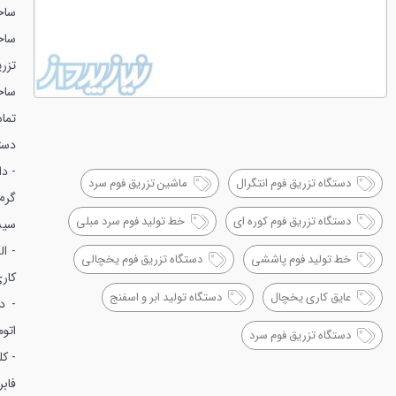
ساخت
ساخ
تزر
ساخ
تما
دستگاه OMS ایتالیایی
دستگاه تزریق فوم انتگرال
ماشین تزریق فوم سرد
گرم 
دستگاه تزریق فوم کوره ای
خط تولید فوم سرد مبلی
سیس
- الک
خط تولید فوم پاششی
دستگاه تزریق فوم یخچالی
کار
عایق کاری یخچال
دستگاه تولید ابر و اسفنج
- د
اتوم
دستگاه تزریق فوم سرد
- کلی
فابريک OMS میباشد 