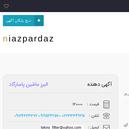
درج رایگان آگهی
niazpardaz
آگهی دهنده
البرز ماشین پاسارگاد
قیمت :
120000
تلفن :
09124634372-09195642520-0263334935
ای
ایمیل :