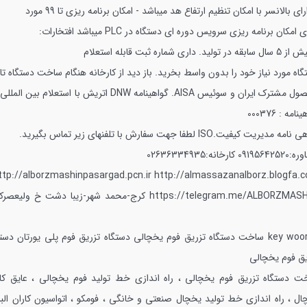
رای بالانسر با امکان تنظیم ارتفاع هد میباشد
- امکان برنامه ریزی تا 99 مورد
ی امکان برنامه ریزی سرویس دوره ای دستگاه در PLC میباشد
افتخارات:
 سال سابقه در تولید.
داری شماره ثبت قابله استعلام
گاه مورد نیاز خود را بدون واسط بخرید.
باز دید از کارخانه هنگام ساخت دستگاه تا
ل مشترک ایران و سوئیس AISA.
گواهینامه DNW اتریش با استعلام بین الملل
امه : 000376
ی نامه مدیریت کیفیت.ISO
لطفا جهت سفارش با تلفنهای زیر تماس بگیرید.
0919564252
کارخانه:02636334935
ttp://alborzmashinpasargad.pcn.ir
http://almassazanalborz.blogfa.
https://telegram.me/ALBORZMASH
کرج-محمد شهر-زیبا دشت خ ولیعصرک
key woo
ساخت دستگاه تزریق فوم یخچالی دستگاه تزریق فوم پلی یورتان دستگ
یق فوم یخچالی
ت دستگاه تزریق فوم یخچالی ، راه اندازی خط تولید فوم یخچالی ، عایق کا
ال ، راه اندازی خط تولید یخچال صنعتی و خانگی ، فومکو ، اتواسیون کاران البرز