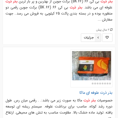
بی کی 66 (BK 66) برکت جوین از بهترین و پر بار ترین
بذر
ذرت
بذر
ذرت
علوفه ای می باشد.
بی کی 66 (BK 66) برکت جوین رقمی دو
بذر
ذرت
منظوره بوده و در بسته بندی پاکت 25 کیلویی به فروش می رسد.. جهت
سفارش ...
2 سال پیش
جزئیات
بذر
ذرت
علوفه ای ماکا
خصوصیات
ماکا به صورت زیر می باشد:. . رقمی میان رس. طول
بذر
ذرت
دوره رشد کوتاه. مناسب برای برداشت علوفه. سیستم ریشه ای توسعه
یافته. تولید ماده خشک بالا. مقاومت مناسب به تنش های محیطی. ارتفاع