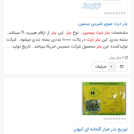
بذر
ذرت
سوپر شیرین
بیسین
مشخصات
:. نوع
: این
از ارقام هیبرید f1 میباشد..
بذر
ذرت
بیسین
بذر
بذر
بسته بندی: این
در پاکت 10000 عددی بسته بندی میشود.. شرکت
بذر
ذرت
تولیدکننده: این
محصول شرکت سمنیس امریکا میباشد.. تاریخ تولید: ...
بذر
3 سال پیش
جزئیات
توزیع
بذر
خیار گلخانه ای کیهان