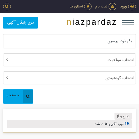
ورود
ثبت نام
استان ها
niazpardaz
درج رایگان آگهی
انتخاب موقعیت
انتخاب گروهبندی
جستجو
نیازپرداز
15
مورد آگهی یافت شد.