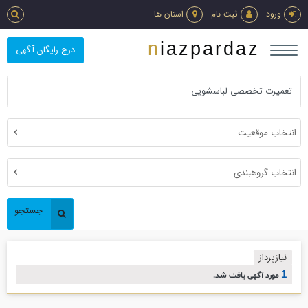
ورود
ثبت نام
استان ها
niazpardaz
درج رایگان آگهی
انتخاب موقعیت
انتخاب گروهبندی
جستجو
نیازپرداز
1
مورد آگهی یافت شد.