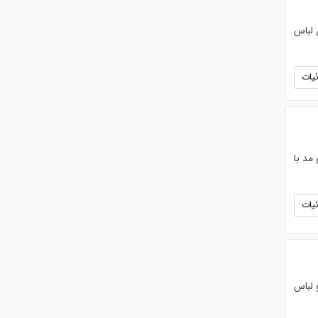
 لباس
یات
د با
یات
لباس