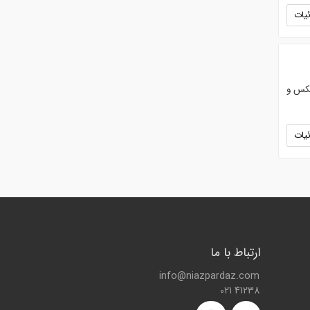
یات
ایکس و
یات
ارتباط با ما
info@niazpardaz.com
021 41238