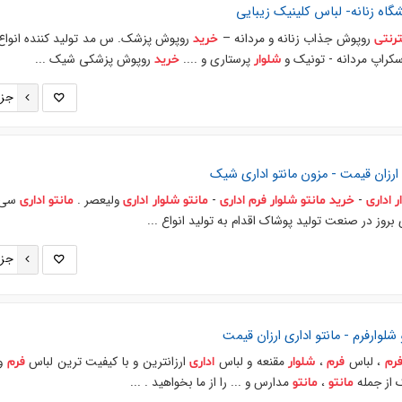
اه زنانه- لباس کلینیک زیبایی
روپوش جذاب زنانه و مردانه –
روپوش پزشک. س مد تولید کننده انواع
ترنتی
خرید
اسکراپ مردانه - تونیک و
پرستاری و ....
روپوش پزشکی شیک ...
شلوار
خرید
جزئ
ارزان قیمت - مزون
مانتو
اداری
شیک
-
-
ولیعصر .
سی م
ر
اداری
خرید
مانتو
شلوار
فرم
اداری
مانتو
شلوار
اداری
مانتو
اداری
 بروز در صنعت تولید پوشاک اقدام به تولید انواع ...
جزئ
شلوارفرم -
مانتو
اداری
ارزان قیمت
، لباس
،
مقنعه و لباس
ارزانترين و با كيفيت ترين لباس
و 
رم
فرم
شلوار
اداری
فرم
،
مدارس و ... را از ما بخواهيد . ...
مانتو
مانتو