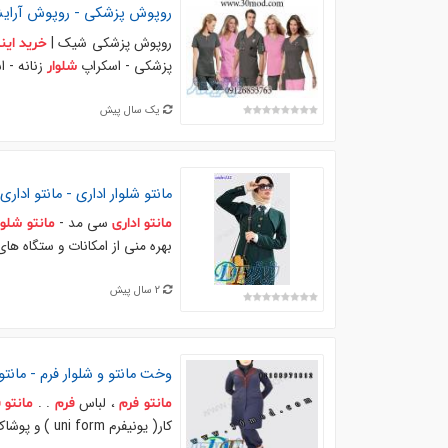
روپوش پزشکی - روپوش آرایشگ
روپوش پزشکی شیک |
خرید
این
پزشکی - اسکراپ
زنانه - 
شلوار
یک سال پیش
مانتو
شلوار
اداری
-
مانتو
اداری
سی مد -
مانتو
اداری
مانتو
شلوا
بهره منی از امکانات و ستگاه های
2 سال پیش
وخت
مانتو
و
شلوار
فرم
-
مانتو
، لباس
. .
مانتو
فرم
فرم
مانتو
ف
كار( يونيفرم uni form ) و پوشاك از جمله