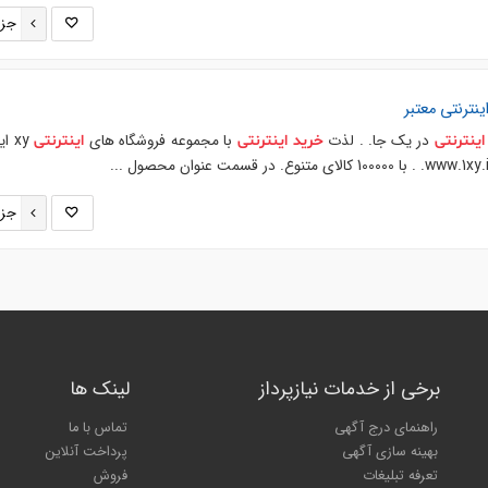
جزئ
ینترنتی
معتبر
در یک جا. . لذت
با مجموعه فروشگاه های
xy 
اینترنتی
خرید
اینترنتی
اینترنتی
جزئ
برخی از خدمات نیازپرداز
لینک ها
راهنمای درج آگهی
تماس با ما
بهینه سازی آگهی
پرداخت آنلاین
تعرفه تبلیغات
فروش