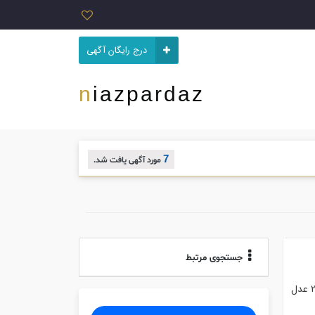
درج رایگان آگهی
niazpardaz
7
مورد آگهی یافت شد.
جستجوی مرتبط
هر ۲ عدل