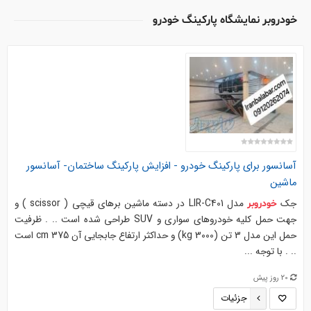
خودروبر نمایشگاه پارکینگ خودرو
آسانسور برای
پارکینگ
خودرو
- افزایش
پارکینگ
ساختمان- آسانسور
ماشین
جک
مدل LIR-C401 در دسته ماشین برهای قیچی ( scissor ) و
خودروبر
جهت حمل کلیه خودروهای سواری و SUV طراحی شده است .. . ظرفیت
حمل این مدل 3 تن (3000 kg) و حداکثر ارتفاع جابجایی آن 375 cm است
.. . با توجه ...
20 روز پیش
جزئیات