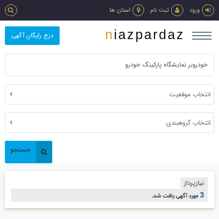
ورود
ثبت نام
استان ها
niazpardaz
درج رایگان آگهی
انتخاب موقعیت
انتخاب گروهبندی
جستجو
نیازپرداز
3
مورد آگهی یافت شد.