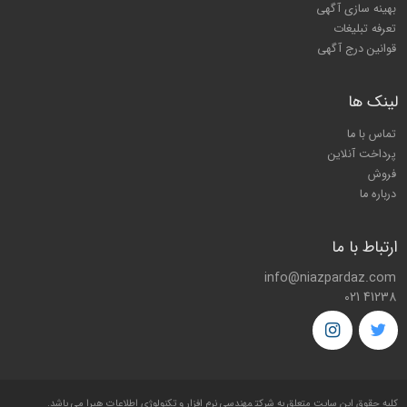
بهینه سازی آگهی
تعرفه تبلیغات
قوانین درج آگهی
لینک ها
تماس با ما
پرداخت آنلاین
فروش
درباره ما
ارتباط با ما
info@niazpardaz.com
021 41238
کليه حقوق اين سايت متعلق به شرکت
مهندسی نرم افزار و تکنولوژی اطلاعات هیرا
می باشد.