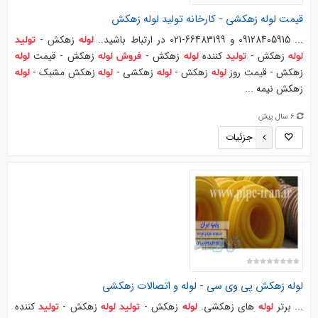
قیمت
لوله
زهکشی - کارخانه
تولید
لوله
زهکش
... 09128405915 و 66483199-021 در ارتباط باشید..
زهکش -
لوله
تولید
زهکش -
کننده
زهکش -
زهکش - قیمت
لوله
تولید
لوله
فروش
لوله
لوله
زهکش - قیمت روز
زهکش -
زهکشی -
زهکش مشبک -
لوله
لوله
لوله
لوله
زهکش نیمه ...
6 سال پیش
جزئیات
لوله
زهکش
پی
وی
سی
-
لوله
و اتصالات زهکشی
... برتر
های زهکشی.
زهکش -
زهکش -
کننده
لوله
لوله
تولید
لوله
تولید