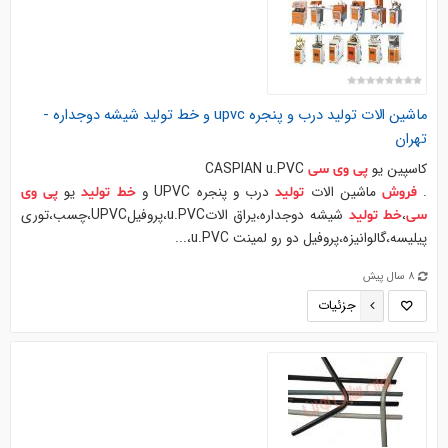
ماشین الات
تولید
درب و پنجره upvc و
خط
تولید
شیشه دوجداره -
تهران
كاسپين يو
CASPIAN u.PVC
پی
وی
سی
.
ماشین الات
درب و پنجره UPVC و
يو
فروش
تولید
خط
تولید
پی
وی
،
شیشه دوجداره،يراق الاتu.PVC،پروفيلUPVC،چسب،توري
سی
خط
تولید
پيليسه،گالوانيزه،پروفيل دو رو لمينت u.PVC،...
8 سال پیش
جزئیات