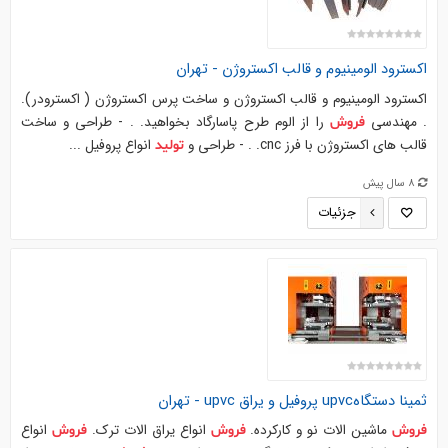
اکسترود الومینیوم و قالب اکستروژن -
تهران
اکسترود الومینیوم و قالب اکستروژن و ساخت پرس اکستروژن ( اکسترودر).
. مهندسي
را از الوم طرح پاسارگاد بخواهيد. . - طراحي و ساخت
فروش
قالب هاي اکستروژن با فرز cnc. . - طراحي و
انواع پروفيل ...
تولید
8 سال پیش
جزئیات
ثمینا دستگاهupvc پروفیل و یراق upvc -
تهران
ماشين الات نو و كاركرده.
انواع یراق الات ترك.
انواع
فروش
فروش
فروش