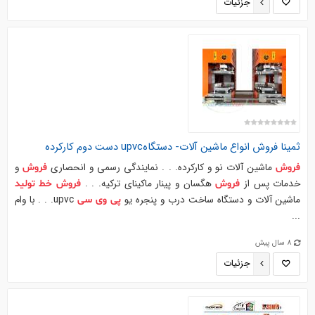
جزئیات
ثمینا
فروش
انواع ماشین آلات- دستگاهupvc دست دوم کارکرده
ماشین آلات نو و کارکرده. . . نمایندگی رسمی و انحصاری
و
فروش
فروش
خدمات پس از
هگسان و پینار ماکینای ترکیه. . .
فروش
فروش
خط
تولید
ماشین آلات و دستگاه ساخت درب و پنجره یو
upvc. . . با وام
پی
وی
سی
...
8 سال پیش
جزئیات