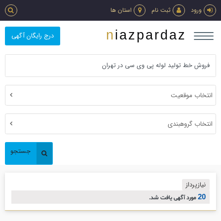
ورود
ثبت نام
استان ها
niazpardaz
درج رایگان آگهی
انتخاب موقعیت
انتخاب گروهبندی
جستجو
نیازپرداز
20
مورد آگهی یافت شد.