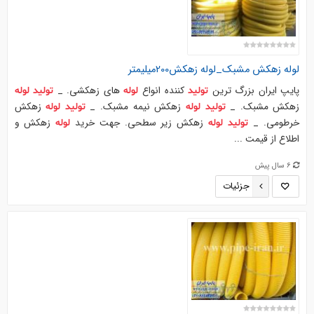
لوله
زهکش مشبک_لوله زهکش200میلیمتر
پایپ ایران بزرگ ترین
کننده انواع
های زهکشی. _
تولید
لوله
تولید
لوله
زهکش مشبک. _
زهکش نیمه مشبک. _
زهکش
تولید
لوله
تولید
لوله
خرطومی. _
زهکش زیر سطحی. جهت خرید
زهکش و
تولید
لوله
لوله
اطلاع از قیمت ...
6 سال پیش
جزئیات