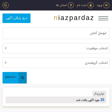
ورود
ثبت نام
استان ها
niazpardaz
درج رایگان آگهی
انتخاب موقعیت
انتخاب گروهبندی
جستجو
نیازپرداز
15
مورد آگهی یافت شد.