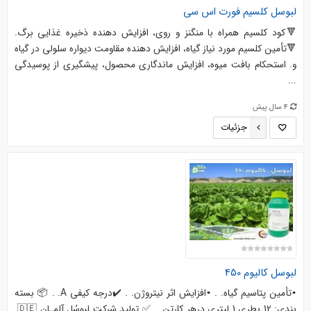
لبوسل
کلسیم فورت اس سی
🔻کود کلسيم همراه با منگنز و روی، افزايش دهنده ذخيره غذايی برگ.
🔻تأمين کلسيم مورد نياز گياه، افزايش دهنده مقاومت ديواره سلولی در گياه
و. استحکام بافت ميوه، افزايش ماندگاری محصول، پيشگيری از پوسيدگی
...
4 سال پیش
جزئیات
لبوسل
کالیوم 450
▪️تأمین پتاسیم گیاه. . ▪️افزایش اثر نیتروژن. . ✔️درجه کیفی A. . 📦 بسته
بندی: 12 بطری 1 لیتری درهر کارتن. . ✅ تولید شرکت لبوسُل آلمـان 🇩🇪.