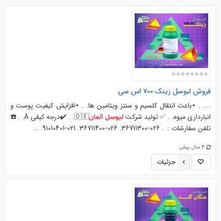
فروش
لبوسل
زینک 700 اس سی
.... . ▪️باعث انتقال کلسیم و سنتز ویتامین ها. . ▪️افزایش کیفیت پوست و
انبارداری میوه. . ✅ تولید شرکت
🇩🇪. . ✔️درجه کیفی A. . ☎️
لبوسل
آلمان
تلفن سفارشات :. . 026-36711300. 026-36711400. 021-91010401. ...
4 سال پیش
جزئیات