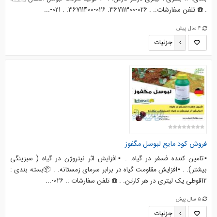
. ☎️ تلفن سفارشات:. . 026-36711300. 026-36711400. . 021-...
4 سال پیش
جزئیات
فروش کود مایع
لبوسل
مگفوز
▪️تامین کننده فسفر در گیاه. . ▪️افزایش اثر نیتروژن در گیاه ( سبزینگی
بیشتر). . ▪️افزایش مقاومت گیاه در برابر سرمای زمستانه. . 📦بسته بندی :
12قوطی یک لیتری در هر کارتن. . ☎️ تلفن سفارشات :. 026-...
5 سال پیش
جزئیات