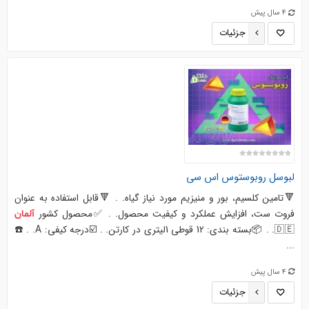
4 سال پیش
جزئیات
لبوسل
روبوستوس اس سی
🔻تامین کلسیم، بور و منیزیم مورد نیاز گیاه. . 🔻قابل استفاده به عنوان
فروت ست، افزایش عملکرد و کیفیت محصول. . ✅محصول کشور
آلمان
🇩🇪. . 📦بسته بندی: 12 قوطی 1لیتری در کارتن. . ☑️درجه کیفی: A. . ☎️
...
4 سال پیش
جزئیات