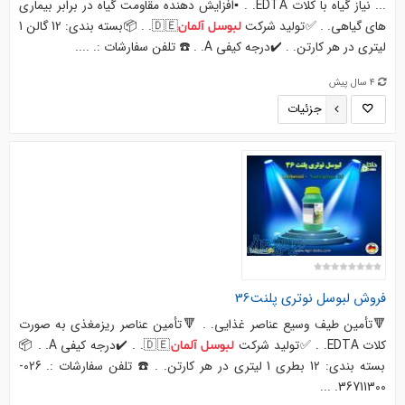
... نیاز گیاه با کلات EDTA. . ▪️افزایش دهنده مقاومت گیاه در برابر بیماری
های گیاهی. . ✅تولید شرکت
🇩🇪. . 📦بسته بندی: 12 گالن 1
لبوسل
آلمان
لیتری در هر کارتن. . ✔️درجه کیفی A. . ☎️ تلفن سفارشات :. ....
4 سال پیش
جزئیات
فروش
لبوسل
نوتری پلنت36
🔻تأمین طیف وسیع عناصر غذایی. . 🔻تأمین عناصر ریزمغذی به صورت
کلات EDTA. . ✅تولید شرکت
🇩🇪. . ✔️درجه کیفی A. . 📦
لبوسل
آلمان
بسته بندی: 12 بطری 1 لیتری در هر کارتن. . ☎️ تلفن سفارشات :. 026-
36711300. ...