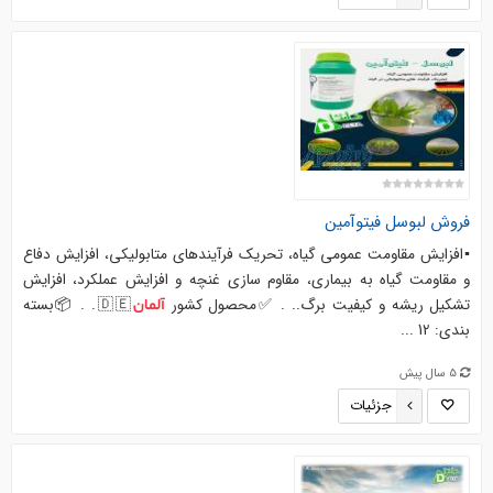
فروش
لبوسل
فیتوآمین
▪️افزایش مقاومت عمومى گیاه، تحریک فرآیندهاى متابولیکى، افزایش دفاع
و مقاومت گیاه به بیمارى، مقاوم سازى غنچه و افزایش عملکرد، افزایش
تشکیل ریشه و کیفیت برگ.. . ✅محصول کشور
🇩🇪. . 📦بسته
آلمان
بندی: 12 ...
5 سال پیش
جزئیات