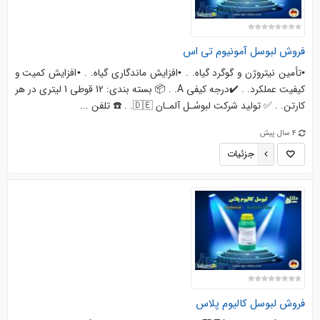
فروش
لبوسل
آمونیوم تی اس
▪️تأمین نیتروژن و گوگرد گیاه. . ▪️افزایش ماندگاری گیاه. . ▪️افزایش کمیت و
کیفیت عملکرد. . ✔️درجه کیفی A. . 📦 بسته بندی: 12 قوطی 1 لیتری در هر
کارتن. . ✅ تولید شرکت لبوسُـل آلمـان 🇩🇪. . ☎️ تلفن ...
4 سال پیش
جزئیات
فروش
لبوسل
کالیوم پلاس