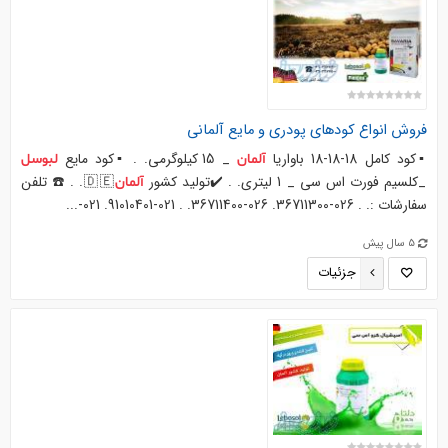
فروش انواع کودهای پودری و مایع آلمانی
▪️کود کامل 18-18-18 باواریا
_ 15 کیلوگرمی. . ▪️کود مایع
آلمان
لبوسل
_کلسیم فورت اس سی _ 1 لیتری. . ✔️تولید کشور
🇩🇪. . ☎️ تلفن
آلمان
سفارشات :. . 026-36711300. 026-36711400. . 021-91010401. 021-...
5 سال پیش
جزئیات