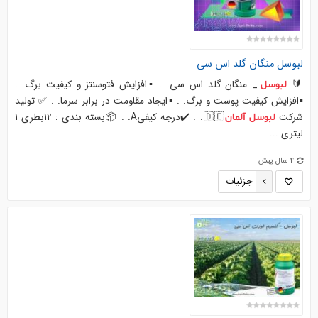
لبوسل
منگان گلد اس سی
🔰
_ منگان گلد اس سی. . ▪️افزایش فتوسنتز و کیفیت برگ. .
لبوسل
▪️افزایش کیفیت پوست و برگ. . ▪️ایجاد مقاومت در برابر سرما. . ✅ تولید
شرکت
🇩🇪. . ✔️درجه کیفیA. . 📦بسته بندی : 12بطری 1
لبوسل
آلمان
لیتری ...
4 سال پیش
جزئیات