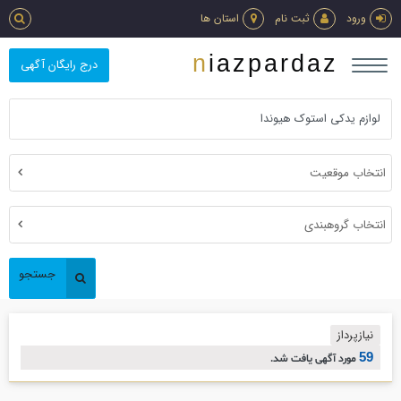
ورود
ثبت نام
استان ها
niazpardaz
درج رایگان آگهی
انتخاب موقعیت
انتخاب گروهبندی
جستجو
نیازپرداز
59
مورد آگهی یافت شد.