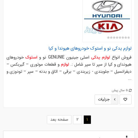
لوازم
یدکی
نو و
استوک
خودروهای
هیوندا
و کیا
فروش انواع
اصلی جینیون GENUNIE نو و
خودروهای
لوازم
یدکی
استوک
هیوندای و کیا از سپر تا سپر شامل :.
و قطعات موتوری – گیربکس –
لوازم
دیفرانسیل – جلوبندی - زیربندی – برقی – اتاق و بدنه – سپر – تودوزی و
...
5 سال پیش
جزئیات
(current)
1
2
صفحه بعد