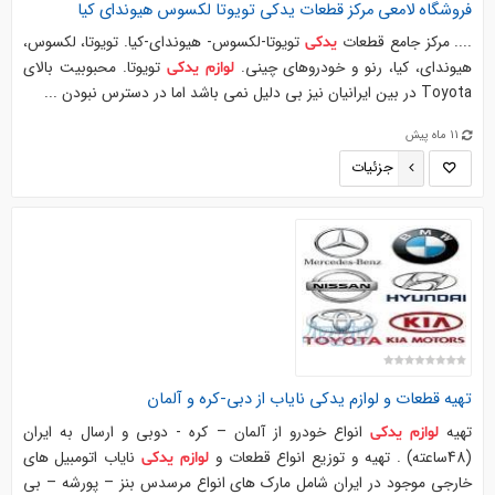
فروشگاه لامعی مرکز قطعات
یدکی
تویوتا لکسوس هیوندای کیا
.... مرکز جامع قطعات
تویوتا-لکسوس- هیوندای-کیا. تویوتا، لکسوس،
یدکی
هیوندای، کیا، رنو و خودروهای چینی.
تویوتا. محبوبیت بالای
لوازم
یدکی
Toyota در بین ایرانیان نیز بی دلیل نمی‌ باشد اما در دسترس نبودن ...
11 ماه پیش
جزئیات
تهیه قطعات و
لوازم
یدکی
نایاب از دبی-کره و آلمان
تهیه
انواع خودرو از آلمان – کره - دوبی و ارسال به ایران
لوازم
یدکی
(48ساعته) . تهیه و توزیع انواع قطعات و
نایاب اتومبیل های
لوازم
یدکی
خارجی موجود در ایران شامل مارک های انواع مرسدس بنز – پورشه – بی