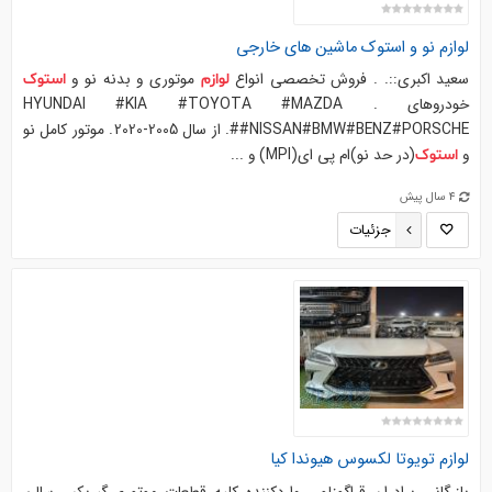
لوازم
نو و
استوک
ماشین های خارجی
سعید اکبری::. . فروش تخصصی انواع
موتوری و بدنه نو و
لوازم
استوک
خودروهای . ‏HYUNDAI #KIA #TOYOTA #MAZDA
#NISSAN#BMW#BENZ#PORSCHE#. از سال 2005-2020. موتور کامل نو
و
(در حد نو)ام پی ای(MPI) و ...
استوک
4 سال پیش
جزئیات
لوازم
تویوتا لکسوس
هیوندا
کیا