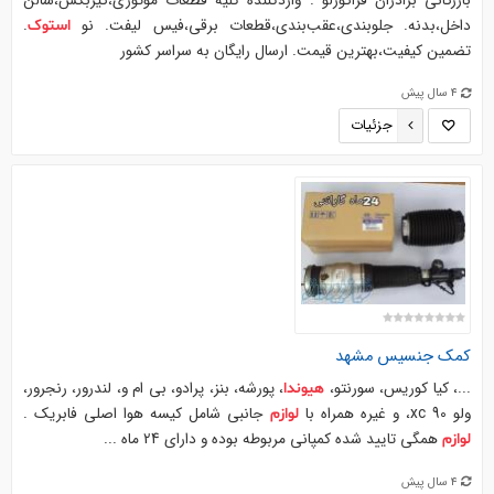
بازرگانی برادران قراگوزلو . واردکننده کلیه قطعات موتوری،گیربکس،سالن
داخل،بدنه. جلوبندی،عقب‌بندی،قطعات برقی،فیس لیفت. نو
.
استوک
تضمین کیفیت،بهترین قیمت. ارسال رایگان به سراسر کشور
4 سال پیش
جزئیات
کمک جنسیس مشهد
...، کیا کوریس، سورنتو،
، پورشه، بنز، پرادو، بی ام و، لندرور، رنجرور،
هیوندا
ولو xc 90، و غیره همراه با
جانبی شامل کیسه هوا اصلی فابریک .
لوازم
همگی تایید شده کمپانی مربوطه بوده و دارای 24 ماه ...
لوازم
4 سال پیش