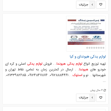
جزئیات
لوازم
یدکی
هیوندای و کیا
تهیه توزیع انواع
. . فروش
اصلی و کره ای
لوازم
یدکی
هیوندا
لوازم
یدکی
خودرو های
. . ارسال در کمترین زمان به تمامی نقاط تهران و
هیوندا
شهرستانها. . نو و
. . 09128884461. 09124847876. 02133982685.
استوک
...
4 سال پیش
جزئیات