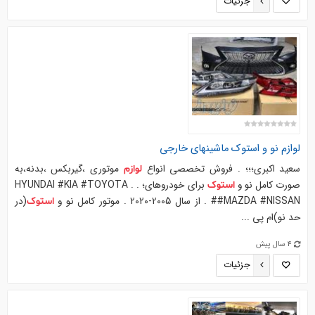
جزئیات
لوازم
نو و
استوک
ماشینهای خارجی
سعید اکبری؛؛؛ . فروش تخصصی انواع
موتوری ،گیربکس ،بدنه،به
لوازم
صورت کامل نو و
برای خودروهای؛ . . ‏HYUNDAI #KIA #TOYOTA
استوک
#MAZDA #NISSAN# . از سال 2005-2020 . موتور کامل نو و
(در
استوک
حد نو)ام پی ...
4 سال پیش
جزئیات