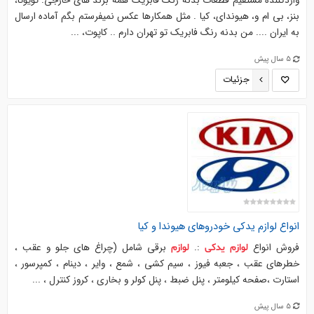
واردکننده مستقیم قطعات بدنه رنگ فابریک همه برند های خارجی. تویوتا،
بنز، بی ام و، هیوندای، کیا . مثل همکارها عکس نمیفرستم بگم آماده ارسال
به ایران .... من بدنه رنگ فابریک تو تهران دارم .. کاپوت، ...
5 سال پیش
جزئیات
انواع
لوازم
یدکی
خودروهای
هیوندا
و کیا
فروش انواع
:.
برقی شامل (چراغ های جلو و عقب ،
لوازم
یدکی
لوازم
خطرهای عقب ، جعبه فیوز ، سیم کشی ، شمع ، وایر ، دینام ، کمپرسور ،
استارت ،صفحه کیلومتر ، پنل ضبط ، پنل کولر و بخاری ، کروز کنترل ، ...
5 سال پیش