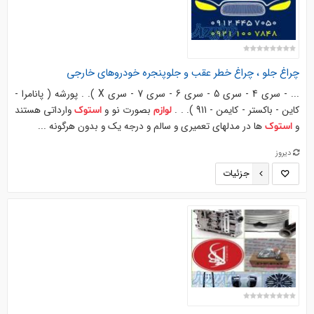
چراغ جلو ، چراغ خطر عقب و جلوپنجره خودروهای خارجی
... - سری 4 - سری 5 - سری 6 - سری 7 - سری X ). . پورشه ( پانامرا -
کاین - باکستر - کایمن - 911 ). . .
بصورت نو و
وارداتی هستند
لوازم
استوک
و
ها در مدلهای تعمیری و سالم و درجه یک و بدون هرگونه ...
استوک
دیروز
جزئیات