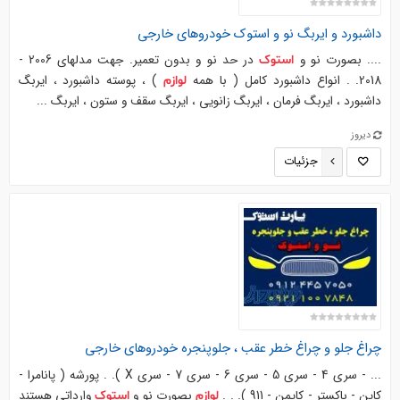
داشبورد و ایربگ نو و
استوک
خودروهای خارجی
.... بصورت نو و
در حد نو و بدون تعمیر. جهت مدلهای 2006 -
استوک
2018. . انواع داشبورد کامل ( با همه
) ، پوسته داشبورد ، ایربگ
لوازم
داشبورد ، ایربگ فرمان ، ایربگ زانویی ، ایربگ سقف و ستون ، ایربگ ...
دیروز
جزئیات
چراغ جلو و چراغ خطر عقب ، جلوپنجره خودروهای خارجی
... - سری 4 - سری 5 - سری 6 - سری 7 - سری X ). . پورشه ( پانامرا -
کاین - باکستر - کایمن - 911 ). . .
بصورت نو و
وارداتی هستند
لوازم
استوک