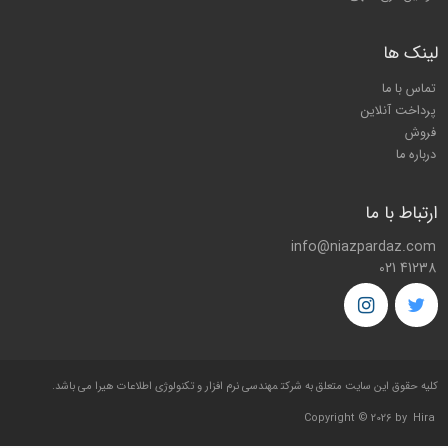
لینک ها
تماس با ما
پرداخت آنلاین
فروش
درباره ما
ارتباط با ما
info@niazpardaz.com
021 41238
کليه حقوق اين سايت متعلق به شرکت
مهندسی نرم افزار و تکنولوژی اطلاعات هیرا
می باشد.
Copyright © 2026 by
Hira