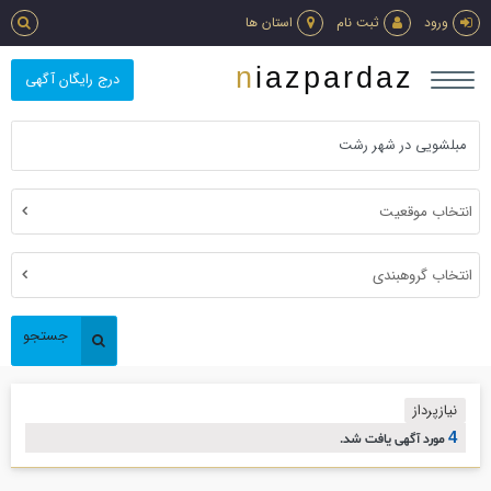
ورود
ثبت نام
استان ها
niazpardaz
درج رایگان آگهی
انتخاب موقعیت
انتخاب گروهبندی
جستجو
نیازپرداز
4
مورد آگهی یافت شد.