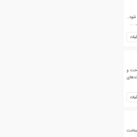
شود..
...
یات
اخت و
ندهای
یات