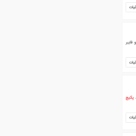
یات
فایبر
یات
،
پکیج
یات