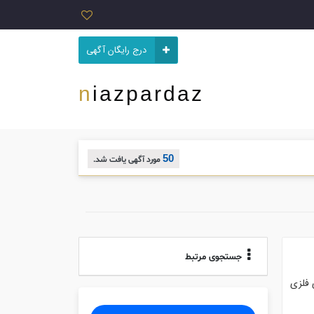
درج رایگان آگهی
niazpardaz
50
مورد آگهی یافت شد.
جستجوی مرتبط
فلزی