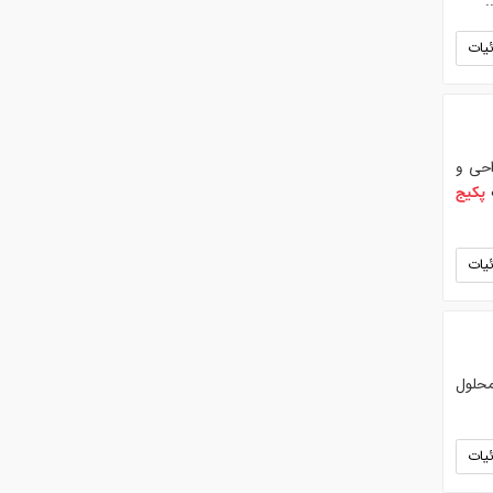
.
یات
ا (MBBR، MBR، IFAS، EAAS، SBR). طراحی و
پکیج
یات
محلول
یات