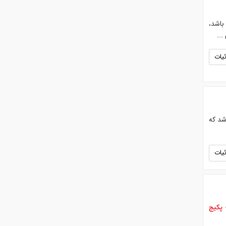
باشد،
..
یات
شد که
یات
پکیج