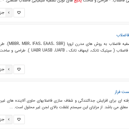
ی فاضلاب. • طراحی و ساخت
های نوین تصفیه شیمیایی فاضلاب صنعتی. • ..
پکیج
جزئ
فاضلاب
های تصفیه فاضلاب به روش های مدرن اروپ
یک تانک، ایمهاف تانک ، UABR UASB ،UAFB ). طراحی و ساخت
جزئ
ست فراز
فته اي براي افزايش جداكنندگي و شفاف سازي فاضلابهاي حاوي آلاينده هاي غير
 معلق مي باشد. از مزاياي اين سيستم غلظت بالاي لجن غير محلول است. ...
جزئ