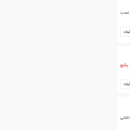
ارد ملی ایران. • نصب
یات
،
پکیج
یات
اشتی