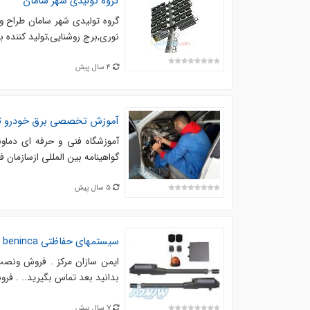
گروه تولیدی شهر سامان
گروه تولیدی شهر سامان طراح و 
نوري,برج روشنايي,توليد کننده 
4 سال پیش
آموزش تخصصی برق خودرو تنظ
آموزشگاه فنی و حرفه ای دماون
گواهینامه بین المللی ازسازمان 
5 سال پیش
سیستمهای حفاظتی gibidi fadini beninca
ایمن سازان مرکز . فروش ونصب 
بدانید بعد تماس بگیرید.. . ف
7 سال پیش