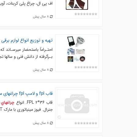
اف پی ال، چراغ پلی کربنات، آویز
8 سال پیش
تهیه و توزیع انواع لوازم برق
احتـراماً باستحضار میرسـاند که
بـرگرفته از دانش فنی و سالها 
8 سال پیش
قاب fpl و لامپ fpl
چراغهاي
س
قاب FPL 2*36. انواع
چراغهاي
جنرال. فیوز مینیاتوری با مارک DETبا سه سال گارانتی. سرپیچ استاندارد و سرپیچ مینیاتور ا. ...
8 سال پیش