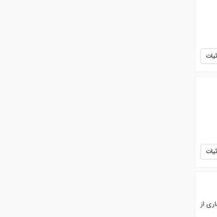
یات
یات
جاری از