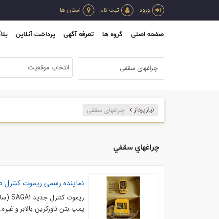
ورود
ثبت نام
استان ها
صفحه اصلی
گروه ها
تعرفه آگهی
پرداخت آنلاین
بلا
انتخاب موقعیت
نیازپرداز
چراغهاي سقفي
چراغهاي سقفي
نماینده رسمی ریموت کنترل صنعتیAGA1
ریموت کنترل جدید SAGA1 (ساگا ) تایوان. . استفاده برای نورپردازی و کنترل
پمپ بتن تاورکرین بالابر و غیره. . دارای 1سال گارانتی و 10سال خدمات