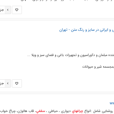
جزئ
 و ایرانی در سایز و رنگ متن - تهران
نده مبلمان و دكوراسيون و تجهيزات باغي و فضای سبز و ويلا ...
,مجسمه شير و حيوانات
جزئ
 روشنایی شامل :انواع
دیواری ، حیاطی ،
، قاب هالوژن، چراغ خواب 
چراغهاي
سقفي