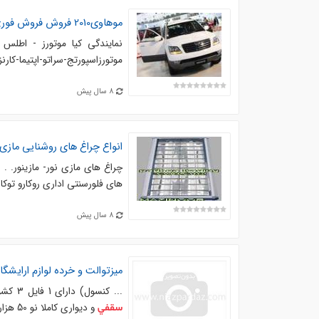
موهاوی2010 فروش فروش فوری نمایندگی کیا - تهران
نمایندگی کیا موتورز - اطل
موتورزاسپورتج-سراتو-اپتیما-کارنز-کارنیوا ل. یاسر فرجود 66928821
8 سال پیش
انواع چراغ های روشنایی مازى ن
های فلورسنتی اداری روکارو توکار در مدل های. ژوپیتر از
8 سال پیش
میزتوالت و خرده لوازم ارایشگاه
... كنسول) داراي 1 فايل 3 كشو و 1 فايل مستقل مناسب ارایشگاه (380 هزار تومان). خرده لوازم ارایشگاهي (
و ديواري كاملا نو 50 هزار) بيگودي- سشوار- بابليس- اطو مو كاملا حرفه اي دست دوم. هركدام ...
سقفي