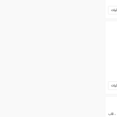
یات
یات
، قاب