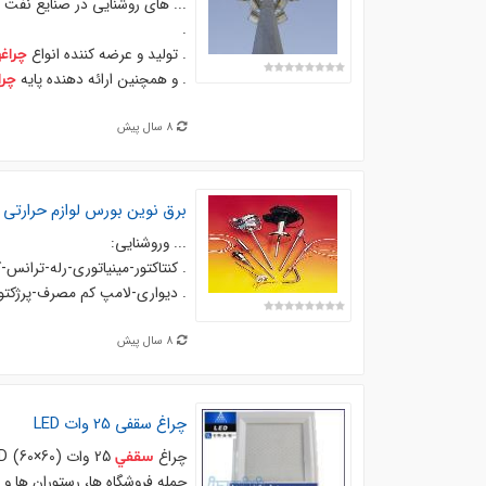
... هاي روشنایی در صنايع نفت
.
. تولید و عرضه كننده انواع
چراغ
. و همچنين ارائه دهنده پایه
چرا
8 سال پیش
برق نوین بورس لوازم حرارتی 
... وروشنايي:
. كنتاكتور-مينياتوري-رله-ترانس-ك
. ديواري-لامپ كم مصرف-پرژكتو
8 سال پیش
چراغ
سقفي
25 وات LED
چراغ
سقفي
جمله فروشگاه ها، رستوران ها و 