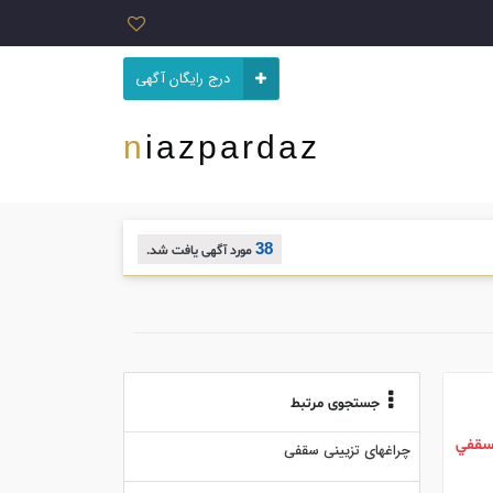
درج رایگان آگهی
niazpardaz
38
مورد آگهی یافت شد.
جستجوی مرتبط
قفي
چراغهای تزیینی سقفی