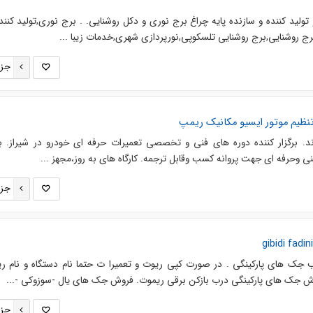
تولید کننده و سازنده پایه چراغ برج نوری و دکل روشنایی. . برج نوري,توليد کنند
برج روشنايي,برج روشنايي تلسکوپي,نورپردازي شهري,خدمات زيبا ...
جزئ
یم موتور ایسیو مکانیک ریمپ
د. برگزار کننده دوره های فنی و تخصصی تعمیرات حرفه ای خودرو در شیراز. با 
فنی وحرفه ای جهت پروانه کسب وقابل ترجمه. کارگاه های به روز،مجهز ...
جزئ
جک های پارکینگی . در صورت کپی ریوت و تعمیرا ت حتما نام دستگاه و نام ری
روش جک های پارکینگی درب بازکن برقی ریموت. فروش جک های یال -سوزوکی -...
جزئ