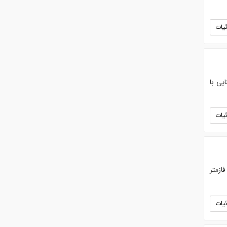
یات
یی با
یات
 ). فازمتر
یات