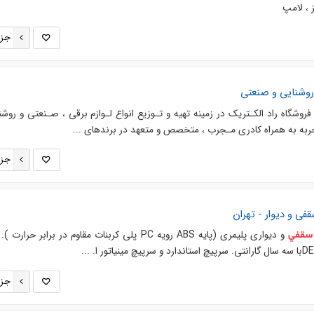
 ، لامپ
جزئ
ی روشنایی و صنعتی
 فروشگاه راد الکـتریک در زمینه تهیه و تـوزیع انواع لـوازم برقی ، صـنعتی و روشنا
تجربه به همراه کادری مـجرب ، متخصص و متعهد در برندهای ...
جزئ
قفي
و دیوار - تهران
و دیواری پلیمری (پایه ABS رویه PC پلی کربنات مقاوم در برابر حرارت
سقفي
جزئ