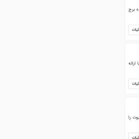
ه برج
یات
ارائه
یات
وت را
یات