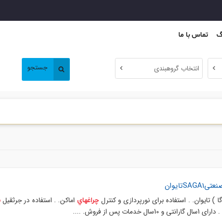
گ
تماس با ما
جستجو
انتخاب گروهبندی
Sتایوان
اماکن. . استفاده در جرثقیل
چراغهاي
س
 پس از فروش. ....