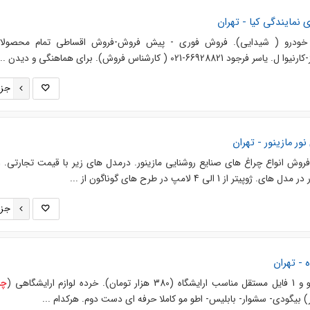
س خودرو ( شیدایی). فروش فوری - پیش فروش-فروش اقساطی تمام محصولات
-021 ( کارشناس فروش). برای هماهنگی و دیدن ...
جزئ
ور مازینور - تهران
 1 الی 4 لامپ در طرح های گوناگون از ...
جزئ
 - تهران
چر