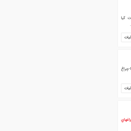
 کیا
یات
چراغ های مازی نور- مازینور. . فروش انواع چراغ های صنایع روشنایی مازینور. درمدل های زیر با قیمت تجارتی. 1-چراغ
یات
اغهاي