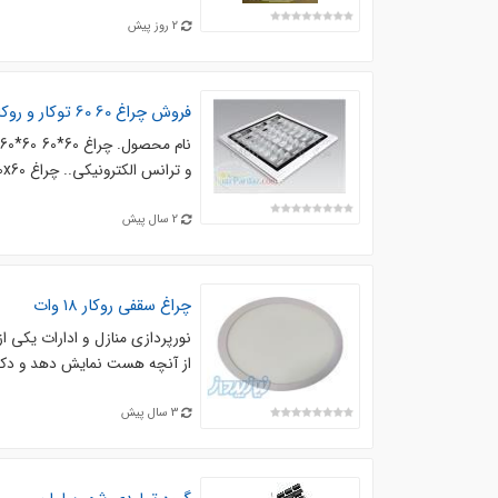
2 روز پیش
فروش چراغ 60 60 توکار و روکار نور نو
و ترانس الکترونیکی.. چراغ 60x60 سه در 36. چراغ ۶۰×60 ۴ در ۳۶. تولید و فروش ۱۰۰ مدل چراغ ...
2 سال پیش
چراغ
سقفي
روکار ۱۸ وات
نورپردازی منازل و ادارات یکی ا
از آنچه هست نمایش دهد و دکوراسی
3 سال پیش