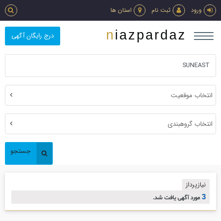
ورود
ثبت نام
استان ها
niazpardaz
درج رایگان آگهی
انتخاب موقعیت
انتخاب گروهبندی
جستجو
نیازپرداز
3
مورد آگهی یافت شد.