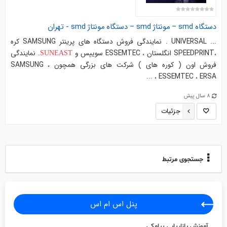
دستگاه smd – مونتاژ smd – دستگاه مونتاژ smd - تهران
... UNIVERSAL . نمايندگي فروش دستگاه هاي پرينتر SAMSUNG كره
،SPEEDPRINT انگلستان ، ESSEMTEC سوييس و
. نمايندگي
SUNEAST
فروش اون ( كوره هاي ) شركت هاي بزرگي همچون SAMSUNG ،
ESSEMTEC ، ERSA ، ...
8 سال پیش
جزئیات
جستجوی مرتبط
پنل اس ام اس
آموزش بازاریابی پیامکی