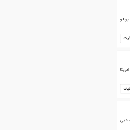
ویا و
یات
مریکا
یات
 هایی