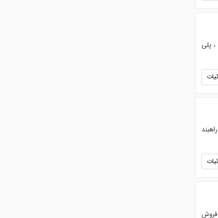
یل آلومینیوم ، پلی
یات
اهبند
یات
ن . فروش