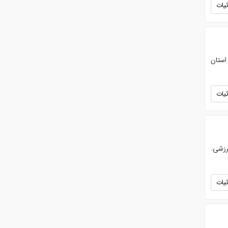
یات
استان
یات
لن های ورزشی.
یات