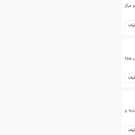
و مرکز
یات
 ویژه
یات
 در امیدیه و
یات