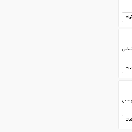
یات
تمامی
یات
ی حمل
یات