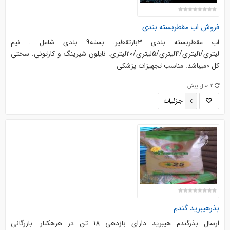
فروش اب مقطربسته بندی
اب مقطربسته بندی 3بارتقطیر. بسته9 بندی شامل . نیم
لیتری/1لیتری/4لیتری/5لیتری/20لیتری. نایلون شیرینگ و کارتونی. سختی
کل 0میباشد. مناسب تجهیزات پزشکی
2 سال پیش
جزئیات
بذرهیبرید گندم
ارسال بذرگندم هیبرید دارای بازدهی 18 تن در هرهکتار. بازرگانی