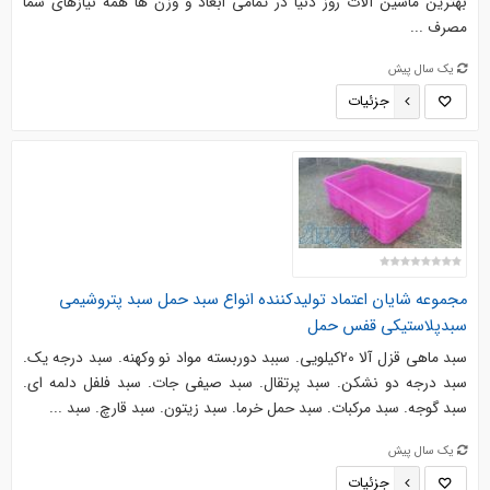
بهترین ماشین آلات روز دنیا در تمامی ابعاد و وزن ها همه نیازهای شما
مصرف ...
یک سال پیش
جزئیات
مجموعه شایان اعتماد تولیدکننده انواع سبد حمل سبد پتروشیمی
سبدپلاستیکی قفس حمل
سبد ماهی قزل آلا 20کیلویی. سببد دوربسته مواد نو وکهنه. سبد درجه یک.
سبد درجه دو نشکن. سبد پرتقال. سبد صیفی جات. سبد فلفل دلمه ای.
سبد گوجه. سبد مرکبات. سبد حمل خرما. سبد زیتون. سبد قارچ. سبد ...
یک سال پیش
جزئیات