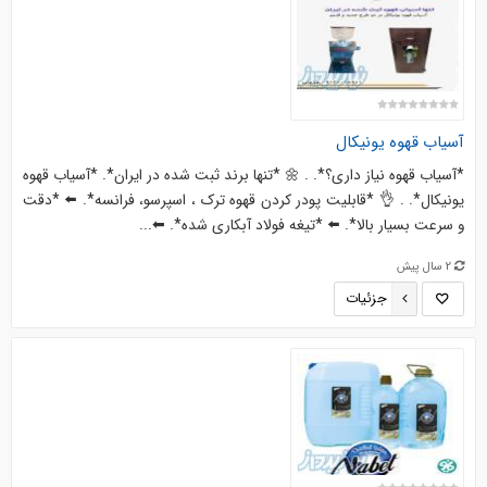
آسیاب قهوه یونیکال
*آسیاب قهوه نیاز داری؟*. . 🌼 *تنها برند ثبت شده در ایران*. *آسیاب قهوه
یونیکال*. . 👌 *قابلیت پودر کردن قهوه ترک ، اسپرسو، فرانسه*. ⬅️ *دقت
و سرعت بسیار بالا*. ⬅️ *تیغه فولاد آبکاری شده*. ⬅...
2 سال پیش
جزئیات