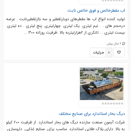
اب مقطرخالص و فوق خالص نابت
تولید کننده انواع اب ها مقطرهای دوبارتقطیر و سه باارتقطیرنابت . عرضه
درحجم های . . نیم لیتری. یک لیتری. چهارلیتری. پنج لیتری . ده لیتری.
بیست لیتری . . تانکری از 2هزارلیتربه بالا. ظرفیت روزانه 300 ...
2 سال پیش
جزئیات
دیگ بخار استاندارد برای صنایع مختلف
شرکت آبمون صنعت سازنده دیگ های بخار استاندارد. از ظرفیت 200 کیلو
به بالا. دارای پلاک طلایی استاندارد. مناسب برای. صنایع غذایی. داروسازی.