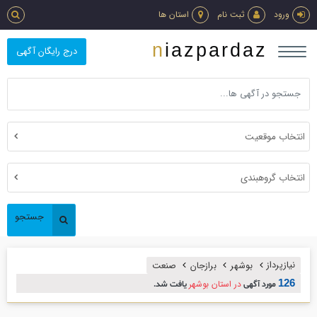
ورود
ثبت نام
استان ها
niazpardaz
درج رایگان آگهی
انتخاب موقعیت
انتخاب گروهبندی
جستجو
نیازپرداز
بوشهر
برازجان
صنعت
126
در استان بوشهر
مورد آگهی
یافت شد.