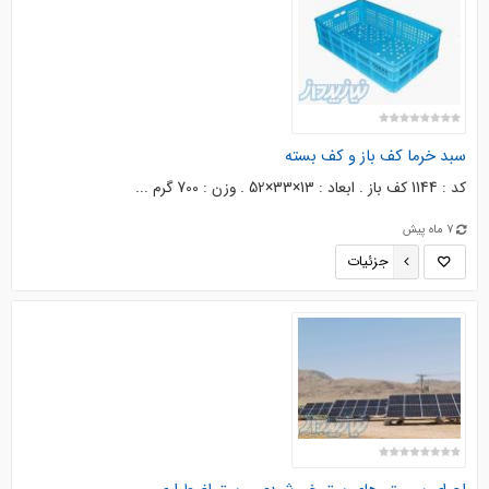
سبد خرما کف باز و کف بسته
کد : 1144 کف باز . ابعاد : 13×33×52 . وزن : 700 گرم ...
7 ماه پیش
جزئیات