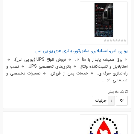
یو پی اس، استابلایزر، سانورتور، باتری های یو پی اس
⚡ برق همیشه پایدار با ما! ⚡. 🔹 فروش انواع UPS (یو پی اس). 🔹
استابلایزر و تثبیت‌کننده ولتاژ. 🔹 باتری‌های تخصصی UPS. 🔹 نصب و
راه‌اندازی حرفه‌ای. 🔹 خدمات پس از فروش. 🔹 تعمیرات تخصصی و
عیب‌یابی. ✅ ...
یک ماه پیش
جزئیات