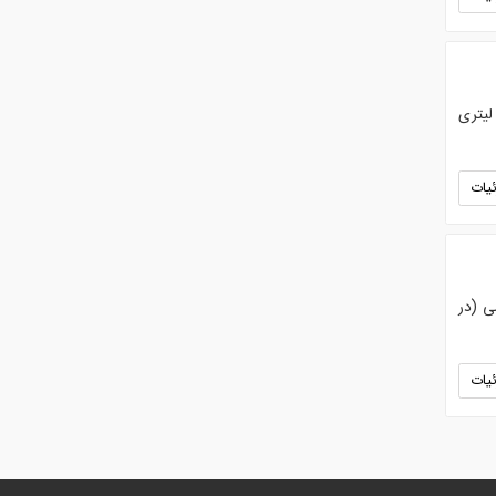
اتومایزر باغی ریورس بسیار مناسب برای سمپاشی انواع باغ ها با درختان بلند. دارای ظرفیت مخزن 600 لیتری
یات
ی (در
یات