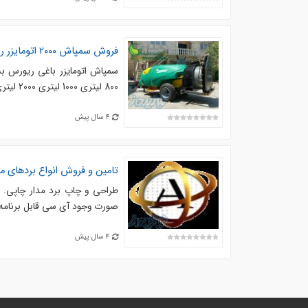
فروش سمپاش 2000 اتومایزر ریورس
800 لیتری 1000 لیتری 2000 لیتری مجهز به مخزن شست و شوی سیستم و دست. گیربکس دوسرعته ایتالیا ...
4 سال پیش
تامین و فروش انواع بردهای م
طراحی و چاپ برد مدار چاپی. 
صورت وجود آی سی قابل برنامه ر
4 سال پیش