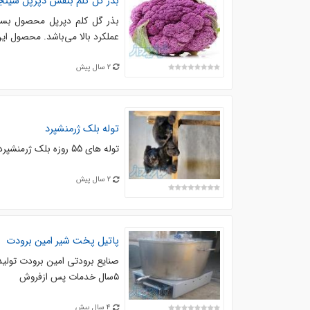
بذر گل کلم بنفش دپرپل سینجن
بذر گل کلم دپرپل محصول بسی
عملکرد بالا می‌باشد. محصول ای
2 سال پیش
توله بلک ژرمنشپرد
توله های 55 روزه بلک ژرمنشپرد شولاین واکسن زده وانگل تراپی شده دارای شناسنامه. ارسال به سرتسر کشور
2 سال پیش
پاتیل پخت شیر امین برودت
۵سال خدمات پس ازفروش
4 سال پیش