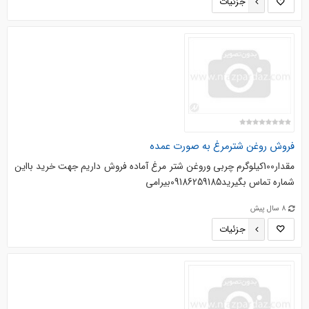
جزئیات
فروش روغن شترمرغ به صورت عمده
مقدار100کیلوگرم چربی وروغن شتر مرغ آماده فروش داریم جهت خرید بااین
شماره تماس بگیرید09186259185بیرامی
8 سال پیش
جزئیات