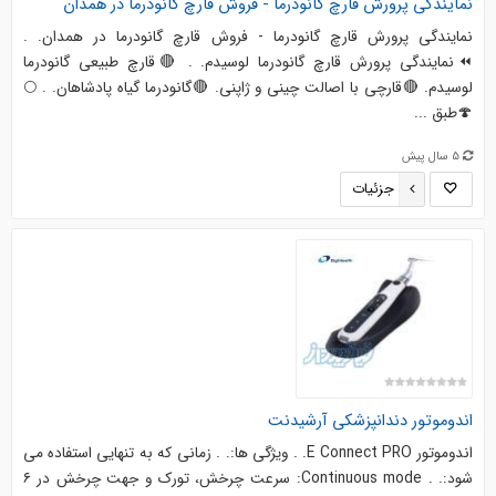
نمایندگی پرورش قارچ گانودرما - فروش قارچ گانودرما در همدان
نمایندگی پرورش قارچ گانودرما - فروش قارچ گانودرما در همدان. .
⏪نمایندگی پرورش قارچ گانودرما لوسیدم. . 🔴قارچ طبیعی گانودرما
لوسیدم. 🔴قارچی با اصالت چینی و ژاپنی. 🔴گانودرما گیاه پادشاهان. . 🌕
🍄طبق ...
5 سال پیش
جزئیات
اندوموتور دندانپزشکی آرشیدنت
اندوموتور E Connect PRO. . ویژگی ها:. . زمانی که به تنهایی استفاده می
شود:. . Continuous mode: سرعت چرخش، تورک و جهت چرخش در ۶