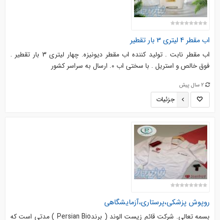
اب مقطر 4 لیتری 3 بار تقطیر
اب مقطر نابت . تولید کننده اب مقطر دیونیزه. چهار لیتری 3 بار تقطیر .
فوق خالص و استریل . با سختی اب 0. ارسال به سراسر کشور
2 سال پیش
جزئیات
روپوش پزشکی،پرستاری،آزمایشگاهی
بسمه تعالی. شرکت قائم زیست الوند ( برندPersian Bio ) مدتی است که