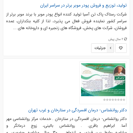
تولید، توزیع و فروش پودر موبر برتر در سراسر ایران
شرکت رستاک پاک تن آسیا تولید کننده انواع پودر موبر با برند موبر برتر از
سراسر کشور نماینده فروش فعال می پذیرد، لذا از کلیه بنکداران، عمده
فروشان، شرکت های پخش، فروشگاه های زنجیره ای و داروخانه های ...
2 سال پیش
جزئیات
دکتر روانشناس- درمان افسردگی در ستارخان و غرب تهران
دکتر روانشناس- درمان افسردگی در ستارخان . خدمات مرکز روانشناسی مهر
آسا. ابراهیم باقری. . روانشناس بالینی، زوج درمانگر و
مشاوره_روابط_بین_فردی و ازدواج . ۳۰ سال مشاوره حضوری و