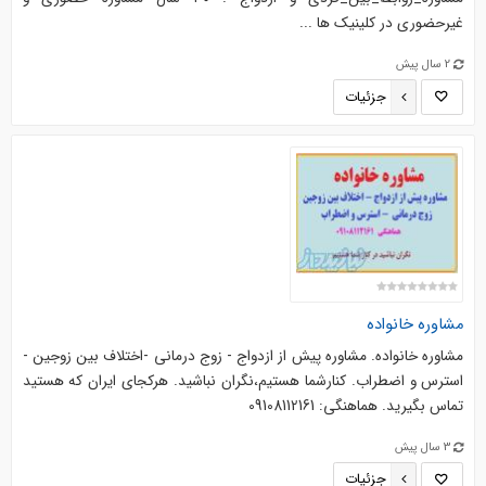
غیرحضوری در کلینیک ها ...
2 سال پیش
جزئیات
مشاوره خانواده
مشاوره خانواده. مشاوره پیش از ازدواج - زوج درمانی -اختلاف بین زوجین -
استرس و اضطراب. کنارشما هستیم،نگران نباشید. هرکجای ایران که هستید
تماس بگیرید. هماهنگی: 09108112161
3 سال پیش
جزئیات