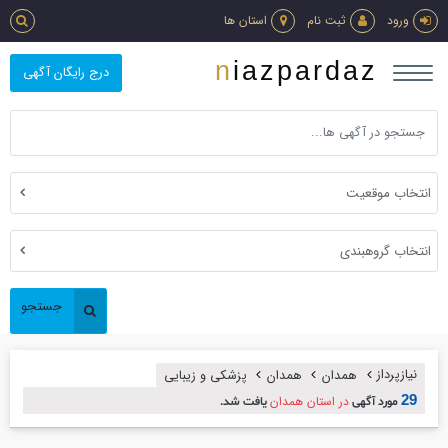
ورود
ثبت نام
استان ها
niazpardaz
درج رایگان آگهی
انتخاب موقعیت
انتخاب گروهبندی
جستجو
نیازپرداز
همدان
همدان
پزشكي و زيبايي
29
در استان همدان
مورد آگهی
یافت شد.