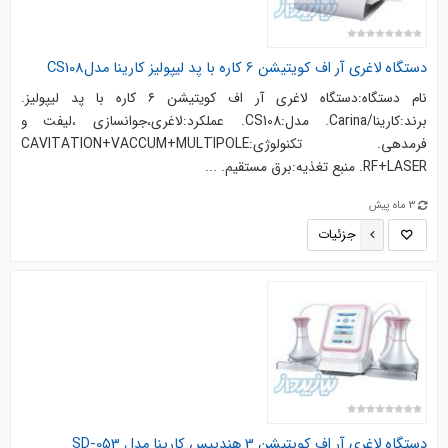
دستگاه لاغری آر اف کویتیشن ۶ کاره با پد لیپولیز کارینا مدلCS108
نام دستگاه:دستگاه لاغری آر اف کویتیشن ۶ کاره با پد لیپولیز.
برند:کارینا/Carina. مدل:CS108. عملکرد:لاغری،جوانسازی ،لیفت و
فرمدهی. تکنولوژی:CAVITATION+VACCUM+MULTIPOLE
RF+LASER. منبع تغذیه:برق مستقیم. ...
3 ماه پیش
جزئیات
دستگاه لاغری آر اف کویتیشن 3 هندپیس کارینا مدل SD-053