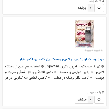
21 روز پیش
جزئیات
مرکز پوست لیزر درمیس لاغری پوست لیزر کندلا بوتاکس فیلر
❇️ تزریق جدیدترین آمپول لاغری Spartina . ❇️ استفاده هم زمان از دستگاه
لاغری . ❇️ بدون عوارض یا صدمه . ❇️ بدون افتادگی و شل شدگی صورت و
پوست . ❇️ تحت نظر پزشک در مطب . ❇️ کاهش قطعی سه کیلویی در هر
...
یک ماه پیش
جزئیات