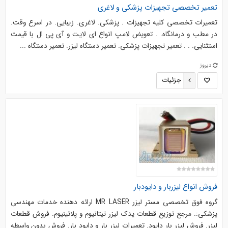
تعمیر تخصصی تجهیزات پزشکی و لاغری
تعمیرات تخصصی کلیه تجهیزات . پزشکی. لاغری. زیبایی. در اسرع وقت.
در مطب و درمانگاه. . تعویض لامپ انواع ای لایت و آی پی ال با قیمت
استثنایی. . . تعمیر تجهیزات پزشکی. تعمیر دستگاه لیزر. تعمیر دستگاه ...
دیروز
جزئیات
فروش انواع لیزربار و دایودبار
گروه فوق تخصصی مستر لیزر MR LASER ارائه دهنده خدمات مهندسی
پزشکی:. مرجع توزیع قطعات یدک لیزر تیتانیوم و پلاتینیوم. فروش قطعات
لیزر. فروش لیزر بار دایود. تعمیرات لیزر بار و دایود بار. فروش بدون واسطه