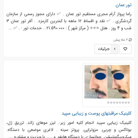
تور عمان
راما پرواز آرام مجری مستقیم تور عمان . ✅ دارای مجوز رسمی از سازمان
گردشگری . ✅ نقد و اقساط 12 ماهه با کمترین کارمزد. . آفر تور عمان 3
شب و 4 روز . هتل ⭐⭐⭐ ( مرکز شهر ) : 21.590.000. . خدمات تور : . ✅ ...
6 ماه پیش
جزئیات
کلینیک مراقبتهای پوست و زیبایی سپید
کلینیک زیبایی سپید انجام کلیه امور زیر:. لیزر موهای زائد. تزریق ژل،
بوتاکس و چربی. مزوتراپی. پروتز سینه . لاغری موضعی با دستگاه.
میکروپیگمنتیشن. جوانسازی با دستگاه هایفو. و ..... با ویزیت و مشاوره ...