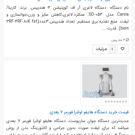
نام دستگاه: دستگاه لاغری آر اف کویتیشن 3 هندپیس. برند: کارینا/
Carina. مدل: SD-053. عمکلرد:لاغری،کاهش سایز و وزن،جوانسازی و
لیفت. منبع تغذیه:برق مستقیم. تعداد هندپیس:3عدد(3RF-4RF-80K fat
burn). قدرت ...
3 ماه پیش
جزئیات
قیمت خرید دستگاه هایفو اولترا فورمر 7 بعدی
جدیدترین دستگاه جوان سازپوست، دستگاه هایفو اولترا فورمر 7 بعدی
میباشد که برای لیفت صورت بدون جراحی و کانتورینگ بدن از روش
سونوگرافی متمرکز و دقیق استفاده میکند. لیفت و کلاژن سازی صورت با این