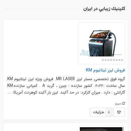
كلينيك زيبايي در ایران
فروش لیزر تیتانیوم KM
گروه فوق تخصصی مستر لیزر MR LASER. فروش ویژه لیزر تیتانیوم KM.
سال ساخت :2022. کشور سازنده : چین ، گرید A . کمپانی سازنده:KM.
گارانتی : دارد . میزان کارکرد: در حد آکبند. لیزر بار آکبند کوهرنت آمریکا. ...
دیروز
جزئیات