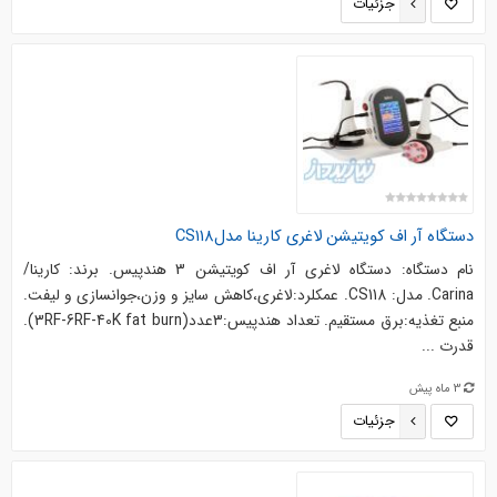
جزئیات
دستگاه آر اف کویتیشن لاغری کارینا مدلCS118
نام دستگاه: دستگاه لاغری آر اف کویتیشن 3 هندپیس. برند: کارینا/
Carina. مدل: CS118. عمکلرد:لاغری،کاهش سایز و وزن،جوانسازی و لیفت.
منبع تغذیه:برق مستقیم. تعداد هندپیس:3عدد(3RF-6RF-40K fat burn).
قدرت ...
3 ماه پیش
جزئیات