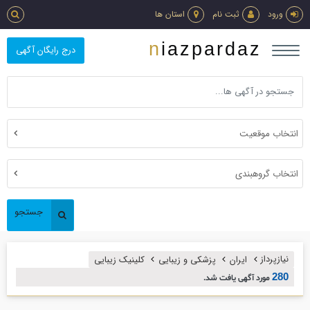
ورود
ثبت نام
استان ها
niazpardaz
درج رایگان آگهی
انتخاب موقعیت
انتخاب گروهبندی
جستجو
نیازپرداز
ایران
پزشكي و زيبايي
كلينيك زيبايي
280
مورد آگهی یافت شد.