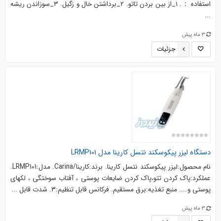
استفاده ：. ۱_از بین بردن تاتو. ۲_برداشتن خال و زگیل. ۳_سوزاندن ریشه
...
3 ماه پیش
جزئیات
دستگاه لیزر پیکوسکند نتسل کارینا مدل LRMP101
نام محصول:لیزر پیکوسکند نتسل کارینا. برند:کارینا/Carina. مدل:LRMP101.
عملکرد:پاک کردن تتو،پاک کردن ضایعات پوستی ، آفتاب سوختگی ، لکهای
پوستی و….. منبع تغذیه:برق مستقیم. فرکانس قابل تنظیم:3. شدت قابل ...
3 ماه پیش