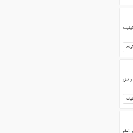
کیفیت
یات
 تیزر
یات
. تمام