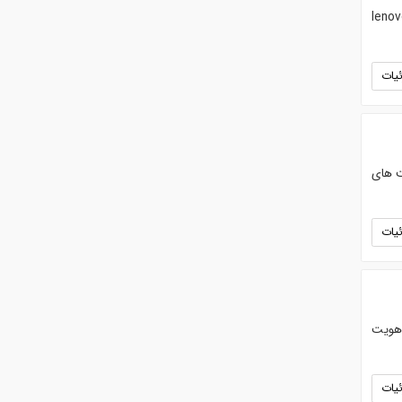
leno
یات
ت های
یات
 هویت
یات