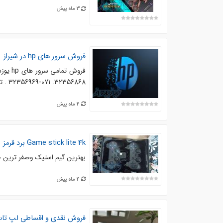
3 ماه پیش
فروش سرور های hp در شیراز
32356868. 071-32356969 . تماس بگیرید
4 ماه پیش
Game stick lite 4k برد قرمز
بهترین گیم استیک وصفر ترین 30 هزار تا بازی داره کرش بگیر تا چیز دیگه تخفیف هم میدم
4 ماه پیش
فروش نقدی و اقساطی لپ تا