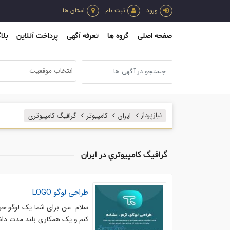
ورود
ثبت نام
استان ها
صفحه اصلی
گروه ها
تعرفه آگهی
پرداخت آنلاین
بلا
انتخاب موقعیت
نیازپرداز
ایران
كامپيوتر
گرافيگ كامپيوتري
گرافيگ كامپيوتري در ایران
طراحی لوگو LOGO
سلام. من برای شما یک لوگو حر
کنم و یک همکاری بلند مدت داشته باشیم. . بیش از 7 سال سابق