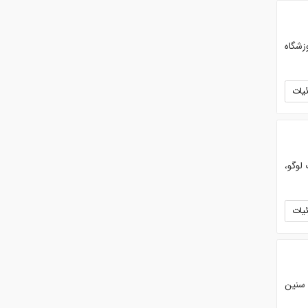
تنها آموزشگاه
یات
پ لوگو،
یات
 سنین