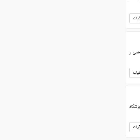
یات
هبی و
یات
تنها آموزشگاه
یات