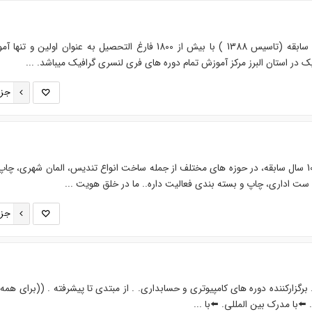
کالج اورست با بیش از 17 سال سابقه (تاسیس 1388 ) با بیش از 1800 فارغ التحصیل به عنوان اولین و 
ر استان البرز مرکز آموزش تمام دوره های فری لنسری گرافیک میباشد. ...
جزئ
گروه استودیو تبلیغاتی لینک، با 10 سال سابقه، در حوزه های مختلف از جمله ساخت انواع تندیس، المان شهری، چا
 ست اداری، چاپ و بسته بندی فعالیت داره.. ما در خلق هویت ...
جزئ
برگزارکننده دوره های کامپیوتری و حسابداری. . از مبتدی تا پیشرفته . ((برای همه
⬅️با مدرک بین المللی. ⬅️با ...