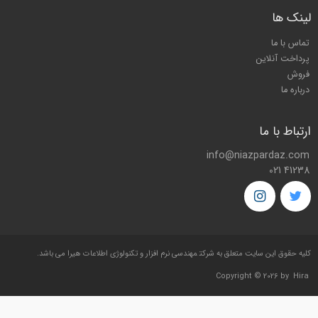
لینک ها
تماس با ما
پرداخت آنلاین
فروش
درباره ما
ارتباط با ما
info@niazpardaz.com
021 41238
کليه حقوق اين سايت متعلق به شرکت
مهندسی نرم افزار و تکنولوژی اطلاعات هیرا
می باشد.
Copyright © 2026 by
Hira