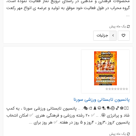
محصولات فرهنگی و مذهبی در راستای ترویج نماز فعالیت نموده است،
گروه محراب در طول فعالیت خود موفق به تولید و عرضه ی انواع مهر رکعت
...
یک ماه پیش
جزئیات
پانسیون تابستانی ورزشی سورنا
🏊‍♂️⚽️🏀🏐🏓🏸🥋♟️🎨🎭. .. پانسیون تابستانی ورزشی سورنا ، یه کمپ
شاد و پرانرژی 🤩. .. ✅️ ۲۰ رشته ورزشی و فرهنگی هنری. ✅️ امکان انتخاب
پانسیون ۲روز ،۳روز ، ۴روز و ۵ روز در هفته. ✅️ هر روز برای ...
یک ماه پیش