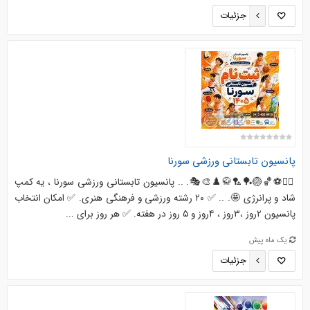
جزئیات
پانسیون تابستانی ورزشی سورنا
🏊‍♂️⚽️🏀🏐🏓🏸🥋♟️🎨🎭. .. پانسیون تابستانی ورزشی سورنا ، یه کمپ
شاد و پرانرژی 🤩. .. ✅️ ۲۰ رشته ورزشی و فرهنگی هنری. ✅️ امکان انتخاب
پانسیون ۲روز ،۳روز ، ۴روز و ۵ روز در هفته. ✅️ هر روز برای ...
یک ماه پیش
جزئیات