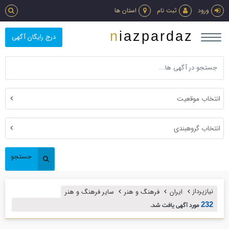
ورود
ثبت نام
استان ها
niazpardaz
درج رایگان آگهی
انتخاب موقعیت
انتخاب گروهبندی
جستجو
نیازپرداز
ایران
فرهنگ و هنر
ساير فرهنگ و هنر
232
مورد آگهی یافت شد.