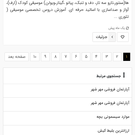
ها(سنتور،تارو سه تار، دف و تنبک، پیانو ،گیتار،ویولن) موسیقی کودک (ارف)،
آواز و صداسازی با اساتید حرفه ای. آموزش دروس تخصصی موسیقی (
تئوری ...
یک ماه پیش
جزئیات
(current)
1
2
3
4
5
6
7
8
9
10
صفحه بعد
جستجوی مرتبط
آپارتمان فروشی مهر شهر
آپارتمان فروشی مهر شهر
موارد سیسمونی بچه
ارزانترین بلیط کیش