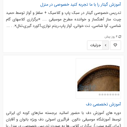
آموزش گیتار را با ما تجربه کنید خصوصی در منزل
تدریس خصوصی گیتار در سبک پاپ و کلاسیک + سلفژ و آواز توسط حمید
چیت ساز آهنگساز و خواننده مطرح موسیقی .... ×برگزاری کلاسهای گام
شناسی، آوا شناسی، نت خوانی، آواز پاپ،ریتم نوازی،آکورد گیری،تنال×. . ...
4 روز پیش
جزئیات
آموزش تخصصی دف
دوره های آموزش دف با حضور اساتید برجسته سازهای کوبه ای ایرانی
توسط آموزشگاه موسیقی دالون. فراگیری اصولی دف ویژه بانوان و آقایان
(برای کلیه سنین). برگزاری کلاس ها به صورت تدریس خصوصی در منزل یا