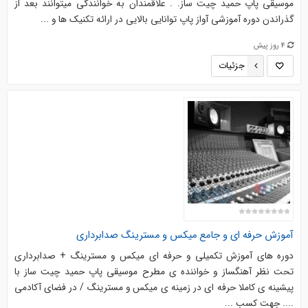
موسیقی پاپ حمید چیت ساز. . علاقمندان به خوانندگی میتوانند بعد از
گذراندن دوره آموزشی آواز پاپ توانایی بالایی در ارائه تکنیک ها و ...
4 روز پیش
جزئیات
آموزش حرفه اي و جامع ميکس و مسترينگ صدابرداري
دوره هاي آموزش تکميلي و حرفه اي ميکس و مسترينگ + صدابرداري
تحت نظر آهنگساز و خواننده ي مطرح موسيقي پاپ حميد چيت ساز با
پيشينه ي کاملا حرفه اي در زمينه ي ميکس و مسترينگ / در فضاي آکادمي
.... جهت کسب ...