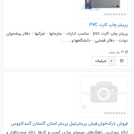
پرینتر چاپ کارت PVC
پرینتر چاپ کارت pvc . مناسب ادارات - سازمانها - شرکتها - دفاتر پیشخوان
دولت - دفاتر قضایی - دانشگاهها و .......
24 روز پیش
جزئیات
فروش بارکدخوان,فیش پرینتر,لیبل پرینتر استان گلستان گنبدکاووس
ارائه بروزترین راهکارهای سیستم سازی کسب و کارها. ارائه سخت‌افزار و