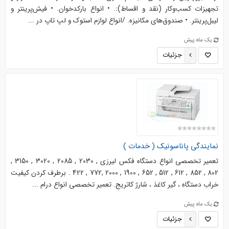
تجهیزات کسب‌وکار (نقد و اقساط):. • انواع بارکدخوان. • فیش‌پرینتر و
لیبل‌پرینتر. • صندوق‌های مکانیزه. /انواع لوازم استوک و لپ تاپ در ...
یک ماه پیش
جزئیات
نمایندگی پاناسونیک ( خدمات )
تعمیر تخصصی انواع دستگاه فکس لیرزی , 2030 , 2085 , 3020 , 3150 ,
802 , 852 , 612 , 512 , 652 , 1900 , 2000 ,772 , 422 . برطرف کردن کیفیت
خراب دستگاه ، گیر کاغذ ، شارژ کاتریج. تعمیر تخصصی انواع درام ...
یک ماه پیش
جزئیات