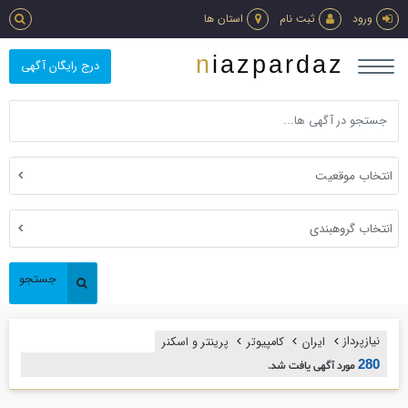
ورود
ثبت نام
استان ها
niazpardaz
درج رایگان آگهی
انتخاب موقعیت
انتخاب گروهبندی
جستجو
نیازپرداز
ایران
كامپيوتر
پرينتر و اسكنر
280
مورد آگهی یافت شد.