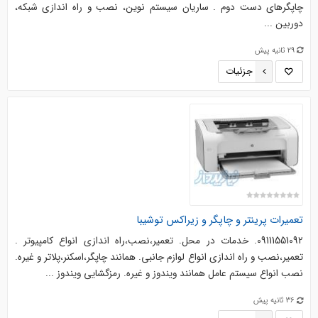
چاپگرهای دست دوم . ساریان سیستم نوین، نصب و راه اندازی شبکه،
دوربین ...
29 ثانیه پیش
جزئیات
تعمیرات پرینتر و چاپگر و زیراکس توشیبا
09111551092. خدمات در محل. تعمیر،نصب،راه اندازی انواع کامپیوتر .
تعمیر،نصب و راه اندازی انواع لوازم جانبی. همانند چاپگر،اسکنر،پلاتر و غیره.
نصب انواع سیستم عامل همانند ویندوز و غیره. رمزگشایی ویندوز ...
36 ثانیه پیش