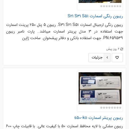
ریبون رنگی اسمارت S21 S31 S51
ریبون رنگی ارجینال اسمارت S31 S21 S51. ریبون 5 پنل 250 پرینت اسمارت
جهت استفاده در 3 مدل پرینتر اسمارت میباشد.. پارت نامبر ریبون
PN:659539. جهت استفاده بانکی و دفاتر پیشخوان. ساخت ژاپن
6 روز پیش
جزئیات
ریبون پرینتر اسمارت s50-ko
ریبون مشکی با لایه محافظ اسمارت 50 با کیفیت عالی. با قابیلت چاپ 600