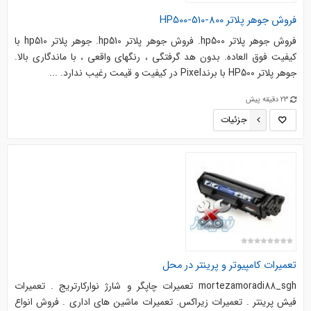
فروش جوهر پلاتر HP500-510-800
فروش جوهر پلاتر hp500. فروش جوهر پلاتر hp510. جوهر پلاتر hp510 با
کیفیت فوق العاده. بدون هد گرفتگی ، رنگهای واقعی ، با ماندگاری بالا.
جوهر پلاتر HP500 با برندPixel در کیفیت و قیمت رغیب ندارد. ...
23 دقیقه پیش
جزئیات
تعمیرات کامپیوتر و پرینتر در محل
mortezamoradi88_sgh تعمیرات چاپگر و شارژ نوارکارتریج . تعمیرات
فیش پرینتر . تعمیرات زیراکس. تعمیرات ماشین های اداری . فروش انواع