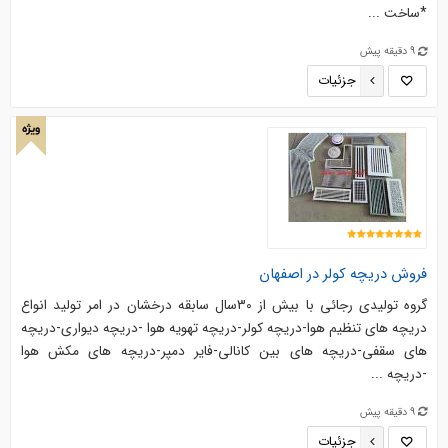
*ساخت ...
9 دقیقه پیش
جزئیات
ویژه
فروش دریچه کولر در اصفهان
گروه توليدي رجائي با بيش از 30سال سابقه درخشان در امر توليد انواع
دریچه هاي تنظيم هوا-دریچه کولر-دریچه تهويه هوا -دریچه ديواري-دریچه
هاي سقفي-دریچه هاي بين كانالي-فاير دمپر-دریچه هاي مكش هوا
-دریچه ...
9 دقیقه پیش
جزئیات