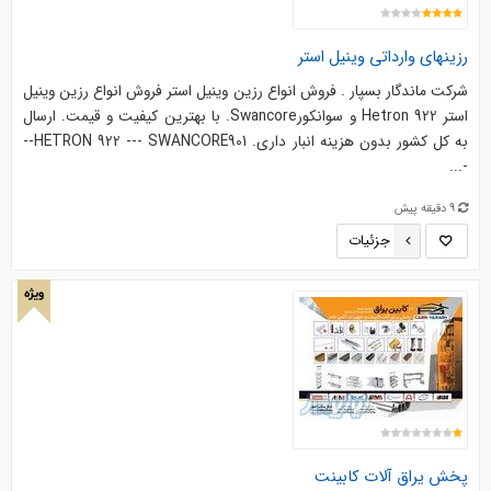
رزینهای وارداتی وینیل استر
شرکت ماندگار بسپار . فروش انواع رزین وینیل استر فروش انواع رزین وینیل
استر Hetron 922 و سوانکورSwancore. با بهترین کیفیت و قیمت. ارسال
به کل کشور بدون هزینه انبار داری. HETRON 922 --- SWANCORE901--
-...
9 دقیقه پیش
جزئیات
ویژه
پخش یراق آلات کابینت