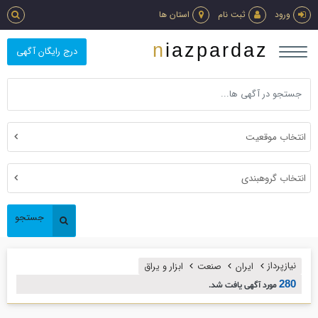
ورود
ثبت نام
استان ها
niazpardaz
درج رایگان آگهی
انتخاب موقعیت
انتخاب گروهبندی
جستجو
نیازپرداز
ایران
صنعت
ابزار و يراق
280
مورد آگهی یافت شد.