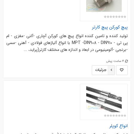
پیچ کورکن پیچ کارتر
تولید کننده و تامین کننده انواع پیچ های کورکن آچاری -آلنی -مغزی - ام
پی تی - MPT -DIN908 - DIN910 با انواع آلیاژهای فولادی - آهنی -مسی
-برنجی -آلومینیومی در ابعاد و اندازه های مختلف کارتر(پراید، ...
4 ساعت پیش
جزئیات
انواع کوپلر