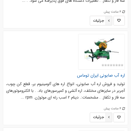
سه فاز و تکفاز. . تعميرات دستگاه هاي فوق پذيرفته مي شود. . ...
4 ساعت پیش
جزئیات
اره آب صابوني ايران توماس
توليد و فروش اره آب صابوني، انواع اره هاي آلومينيوم بر، قطع کن چوب،
آجربر در سايزهاي مختلف، اره آتشي و کمپرسورهاي باد. . با الکتروموتورهاي
سه فاز و تکفاز. . مشخصات:. دينام 2 اسب رله اي موتوژن. rpm ...
4 ساعت پیش
جزئیات