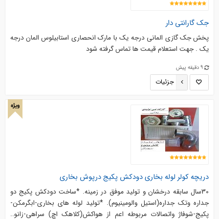
جک گارانتی دار
پخش جک گازی المانی درجه یک با مارک انحصاری استابیلوس المان درجه
یک . جهت استعلام قیمت ها تماس گرفته شود
9 دقیقه پیش
جزئیات
ویژه
دریچه کولر لوله بخاری دودکش پکیج درپوش بخاری
30سال سابقه درخشان و توليد موفق در زمينه. *ساخت دودکش پکیج دو
جداره وتك جداره(استيل والومينيوم). *توليد لوله هاي بخاری-ابگرمكن-
پکیج-شوفاژ واتصالات مربوطه اعم از هواكش(كلاهك اچ) سراهي-زانو..