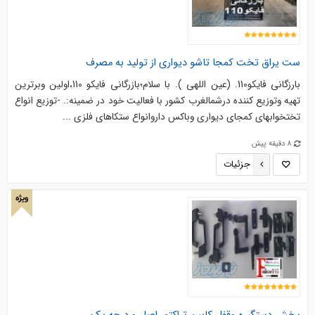
ست یراق تخت کمجا تاشو دیواری از تولید به مصرف
بارزگاني فايكو110. (عین اللهی ). با سلام؛بازرگاني فايكو 110،اولين وبرترين
تهيه وتوزيع كننده درشمالغرب كشور با فعاليت خود در ضمينه:. -توزيع انواع
تختخوابهاي كمجاي ديواري وباكس داروانواع ستكاهاي فلزي ...
8 دقیقه پیش
جزئیات
ویژه