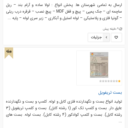
ارسال به تمامی شهرستان ها. پخش انواع : لولا ساده و آرام بند – ریل
ساچمه ای – جک پمپی – پیچ و قفل MDF – پیچ نصب – قرقره درب ریلی
– گونیا فلزی و پلاستیکی – لوله استیل و آبکاری – زیر سری لوله – پایه ...
9 دقیقه پیش
جزئیات
ویژه
بست تریفویل
توليد انواع بست و نگهدارنده فلزي کابل و لوله. كلمپ و بست و نگهدارنده
عايق دار. بست و كلمپ تك كور (1 رشته كابل). بست و كلمپ تريفويل (3
رشته كابل). بست و كلمپ كوادكور (4 رشته كابل). بست لوله. بست هاي
...