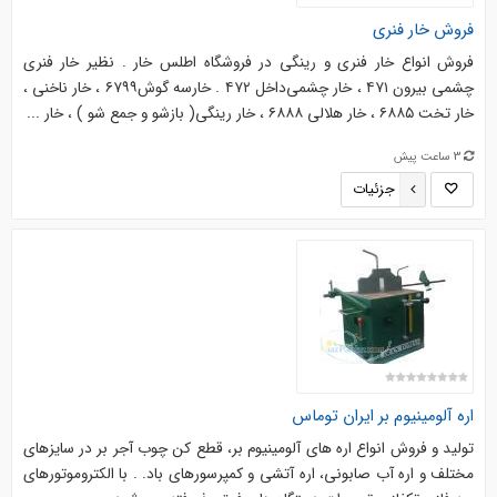
فروش خار فنری
فروش انواع خار فنری و رینگی در فروشگاه اطلس خار . نظیر خار فنری
چشمی بیرون ۴۷۱ ، خار چشمی‌داخل ۴۷۲ . خار‌سه گوش‌۶۷۹۹ ، خار ناخنی ،
خار تخت ۶۸۸۵ ، خار هلالی ۶۸۸۸ ، خار رینگی‌( بازشو و جمع شو ) ، خار ...
3 ساعت پیش
جزئیات
اره آلومينيوم بر ايران توماس
توليد و فروش انواع اره هاي آلومينيوم بر، قطع کن چوب آجر بر در سايزهاي
مختلف و اره آب صابوني، اره آتشي و کمپرسورهاي باد. . با الکتروموتورهاي