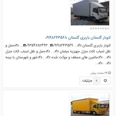
اتوبار گلستان باربری گلستان 09198643568
اتوبار باربری گلستان ✍. . 09198643569☎️. 09359782493☎️. . ✍حمل و
نقل اسباب اثاث منزل جهیزیه مبلمان ✍. . ✍حمل و نقل اسباب اثاث منزل
✍. . ✍ماشین های مسقف و موکت شده ✍. . ✍شهر و شهرستان با بیمه
✍. . ✍...
23 ساعت پیش
جزئیات