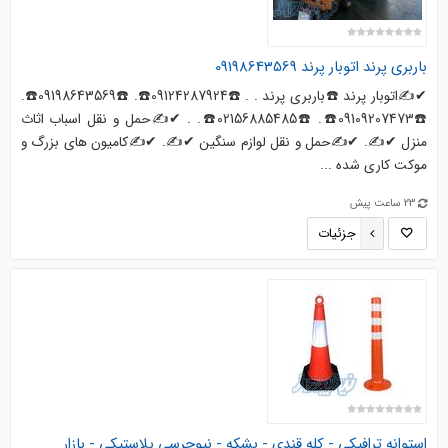
باربری پرند اتوبار پرند 09198643569
✔✍اتوبار پرند ☎️باربری پرند . . ☎️09124287924☎️. ☎️09198643569☎️.
☎️09109207473☎️. ☎️02156885485☎️. . ✔✍حمل و نقل اسباب اثاث
منزل ✔✍. ✔✍حمل و نقل لوازم سنگین ✔✍. ✔✍کامیون های بزرگ و
موکت کاری شده ...
23 ساعت پیش
جزئیات
استوانه ترافیکی - کله قندی - بشکه - نیوجرسی پلاستیکی - بازار