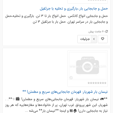
حمل و جابجایی بار ،بارگیری و تخلیه با جرثقیل
حمل و جابجایی انواع کانکس. حمل انواع بار تا 3 تن. بارگیری و تخلیه،حمل
و جابجایی بار در سراسر تهران. حمل بار با جرثقیل 3 تن
20 ساعت پیش
جزئیات
نیسان بار شهریار: قهرمان جابجایی‌های سریع و مطمئن! **
**🚛 نیسان بار شهریار: قهرمان جابجایی‌های سریع و مطمئن! 🏙️✨**. .
شهریار، این شهر پررونق غرب تهران، پر از خانواده‌ها و مغازه‌هاییه که هر روز
نیاز به جابجایی دارن! 🏠🏪 و اینجا **نیسان بار** می‌شه ...