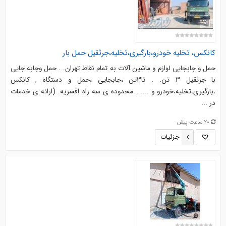
کانکس، تخلیه خودرو،بارگیری،تخلیه،جرثقیل حمل بار
حمل و جابجایی لوازم و ماشین آلات به تمام نقاط تهران. . حمل وجابه جایی
با جرثقیل 3 تن. . تا3تن ،جابجایی ،حمل و دستگاه , کانکس
،بارگیری،تخلیه،خودرو و .... . محدوده ی سه راه افسریه. (ارائه ی خدمات
در ...
20 ساعت پیش
جزئیات