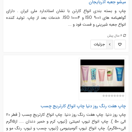
میشو جعبه آذربایجان
چاپ و بسته بندی انواع کارتن با نشان استاندارد ملی ایران . دارای
گواهینامه های ISO 9001 و ISO 10004. خدمات بعد از چاپ. تولید کننده
انواع جعبه شیرینی و فست فود و ...
4 سال پیش
جزئیات
چاپ هفت رنگ روز دنیا چاپ انواع کارتریج چسب
چاپ روز دنیا. چاپ هفت رنگ روز دنیا. چاپ انواع کارتریج چسب ( قطر 20
الی 50 ). چاپ انواع تیوپ لمینتی (تیوپ کرم و خمیر دندان .... از15گرم
الی500گرم). چاپ انواع تیوپ آلومینیومی (تیوپ چسب و تیوپ رنگ مو و