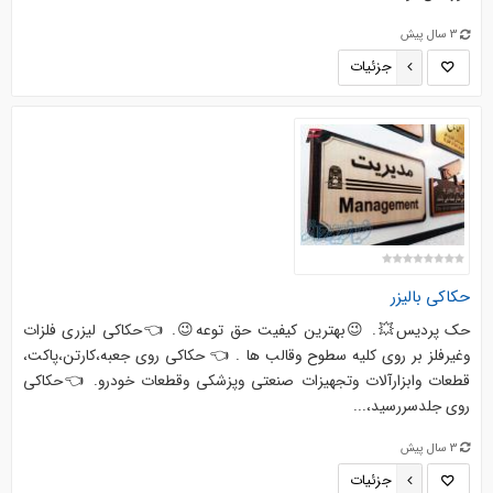
3 سال پیش
جزئیات
حکاکی بالیزر
حک پردیس💥. 😉بهترین کیفیت حق توعه😉. 👈حکاکی لیزری فلزات
وغیرفلز بر روی کلیه سطوح وقالب ها . 👈 حکاکی روی جعبه،کارتن،پاکت،
قطعات وابزارآلات وتجهیزات صنعتی وپزشکی وقطعات خودرو. 👈حکاکی
روی جلدسررسید،...
3 سال پیش
جزئیات