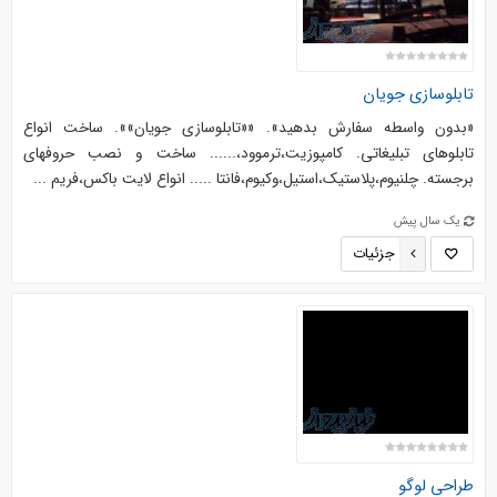
تابلوسازی جویان
«بدون واسطه سفارش بدهید». ««تابلوسازی جویان»». ساخت انواع
تابلوهای تبلیغاتی. کامپوزیت،ترموود،...... ساخت و نصب حروفهای
برجسته. چلنیوم،پلاستیک،استیل،وکیوم،فانتا ..... انواع لایت باکس،فریم ...
یک سال پیش
جزئیات
طراحی لوگو