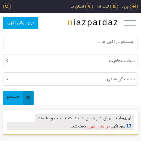
ورود
ثبت نام
استان ها
niazpardaz
درج رایگان آگهی
انتخاب موقعیت
انتخاب گروهبندی
جستجو
نیازپرداز
تهران
پردیس
خدمات
چاپ و تبليغات
13
در استان تهران
مورد آگهی
یافت شد.