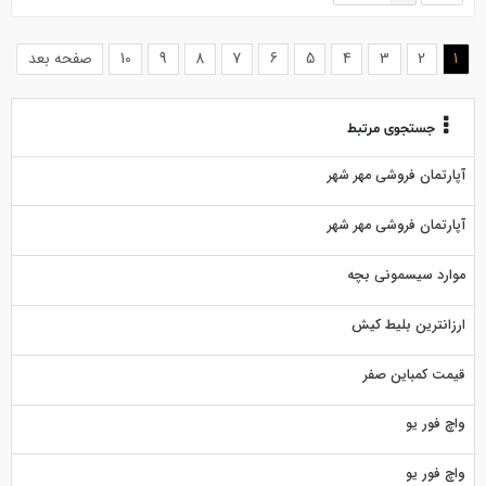
(current)
1
2
3
4
5
6
7
8
9
10
صفحه بعد
جستجوی مرتبط
آپارتمان فروشی مهر شهر
آپارتمان فروشی مهر شهر
موارد سیسمونی بچه
ارزانترین بلیط کیش
قیمت کمباین صفر
واچ فور یو
واچ فور یو