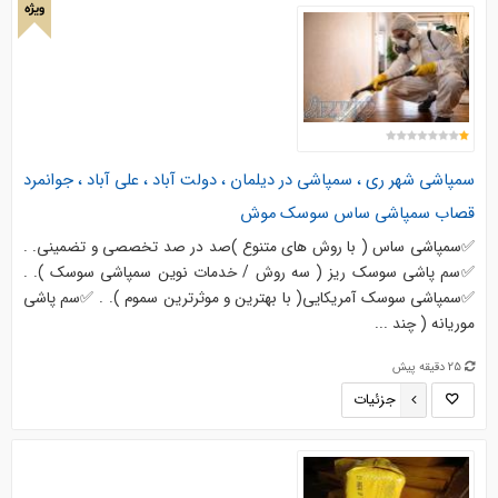
ویژه
سمپاشی شهر ری ، سمپاشی در دیلمان ، دولت آباد ، علی آباد ، جوانمرد
قصاب سمپاشی ساس سوسک موش
✅️سمپاشی ساس ( با روش های متنوع )صد در صد تخصصی و تضمینی. .
✅️سم پاشی سوسک ریز ( سه روش / خدمات نوین سمپاشی سوسک ). .
✅️سمپاشی سوسک آمریکایی( با بهترین و موثرترین سموم ). . ✅️سم پاشی
موریانه ( چند ...
25 دقیقه پیش
جزئیات