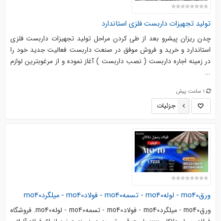
تولید تجهیزات داربست فلزی استاندارد
چدن ریزان پیشرو بعد از طی کردن مراحل تولید تجهیزات داربست فلزی
استاندارد و خرید و فروش موفق در صنعت داربست فعالیت جدید خود را
در زمینه اجاره داربست ( نصب داربست ) آغاز نموده و از مرغوبترین لوازم
...
1 ساعت پیش
جزئیات
ورقmo40 - لولهmo40 - تسمهmo40 - فولادmo40 - میلگردmo40
ورقmo40 - میلگردmo40 - فولادmo40 - تسمهmo40 - لولهmo40. فروشگاه