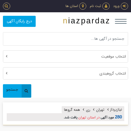
ورود
ثبت نام
استان ها
niazpardaz
درج رایگان آگهی
انتخاب موقعیت
انتخاب گروهبندی
جستجو
نیازپرداز
تهران
ری
همه گروها
280
در استان تهران
مورد آگهی
یافت شد.