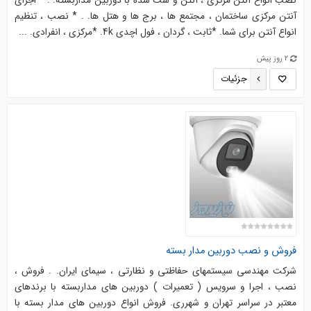
نصب انواع آنتن مرکزی ، آنتن و ست شده با دوربین مداربسته. . * اجرای
آنتن مرکزی ساختمان ، مجتمع ها ، برج ها و هتل ها. . * نصب ، تنظیم
انواع آنتن برای شما. *ثابت ، گردان ، فول اچدی 4k. *مرکزی ، انفرادی. ...
2 روز پیش
جزئیات
فروش و نصب دوربین مدار بسته
شرکت مهندسی سیستمهای حفاظتی و نظارتی ، سیمای ایران. . فروش ،
نصب ، اجرا و سرویس ( تعمیرات ) دوربین های مداربسته با برندهای
معتبر در سراسر تهران و شهرری. فروش انواع دوربین های مدار بسته با