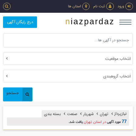
ورود
ثبت نام
استان ها
niazpardaz
درج رایگان آگهی
انتخاب موقعیت
انتخاب گروهبندی
جستجو
نیازپرداز
تهران
شهریار
صنعت
بسته بندي
77
در استان تهران
مورد آگهی
یافت شد.