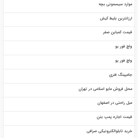
موارد سیسمونی بچه
ارزانترین بلیط کیش
قیمت کمباین صفر
واچ فور یو
واچ فور یو
جامپینگ فنری
محل فروش مایو اسلامی در تهران
مبل راحتی در اصفهان
قیمت اجاره پمپ بتن
خرید تابلوالکترونیکی صرافی