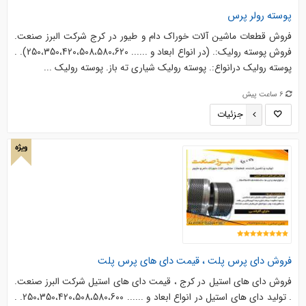
پوسته رولر پرس
فروش قطعات ماشین آلات خوراک دام و طیور در کرج شرکت البرز صنعت.
فروش پوسته رولیک:. (در انواع ابعاد و ...... 250،350،420،508،580،620). .
پوسته رولیک درانواع:. پوسته رولیک شیاری ته باز. پوسته رولیک ...
6 ساعت پیش
جزئیات
ویژه
فروش دای پرس پلت ، قیمت دای های پرس پلت
فروش دای های استیل در کرج ، قیمت دای های استیل شرکت البرز صنعت.
. تولید دای های استیل در انواع ابعاد و ...... 250،350،420،508،580،600. .