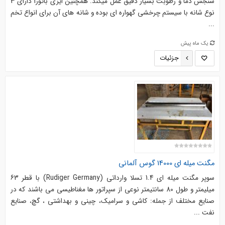
سنجش دما و رطوبت بسیار دقیق عمل میکند. همچنین ایزی باتور1 دارای 3
نوع شانه با سیستم چرخشی گهواره ای بوده و شانه های آن برای انواع تخم
...
یک ماه پیش
جزئیات
مگنت میله ای 14000 گوس آلمانی
سوپر مگنت میله ای 1.4 تسلا وارداتی (Rudiger Germany) با قطر 63
میلیمتر و طول 80 سانتیمتر نوعی از سپراتور ها مغناطیسی می باشند که در
صنایع مختلف از جمله: کاشی و سرامیک، چینی و بهداشتی ، گچ، صنایع
نفت ...