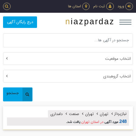
ورود
ثبت نام
استان ها
niazpardaz
درج رایگان آگهی
انتخاب موقعیت
انتخاب گروهبندی
جستجو
نیازپرداز
تهران
تهران
صنعت
دامداري
248
در استان تهران
مورد آگهی
یافت شد.