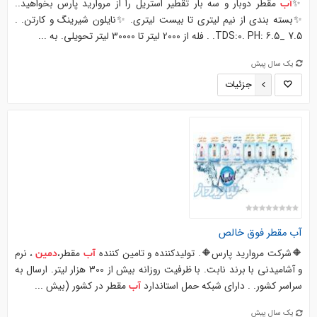
✨
مقطر دوبار و سه بار تقطیر استریل را از مروارید پارس بخواهید..
آب
✨بسته بندی از نیم لیتری تا بیست لیتری. ✨نایلون شیرینگ و کارتن. .
TDS:0. PH: 6.5_ 7.5. . فله از 2000 لیتر تا 30000 لیتر تحویلی. به ...
یک سال پیش
جزئیات
آب
مقطر فوق خالص
🔶شرکت مروارید پارس🔶. تولیدکننده و تامین کننده
مقطر،
، نرم
آب
دمین
و آشامیدنی با برند نابت. با ظرفیت روزانه بیش از 300 هزار لیتر. ارسال به
سراسر کشور. . دارای شبکه حمل استاندارد
مقطر در کشور (بیش ...
آب
یک سال پیش