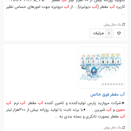
باتولید روزانه بیش از ۳۰۰هزار لیتر
مقطر . . TDS:0. PH:6.5_7.5. .
آب
کاربرد
مقطر (
دیونیزه) :. از
دیونیزه جهت امورهای حساس نظیر
آب
آب
آب
...
یک سال پیش
جزئیات
آب
مقطر فوق خالص
♣️شرکت مروارید پارس تولیدکننده و تامین کننده
مقطر .
نرم.
آب
آب
آب
و
شیرین . . . ♦️با برند نابت با تولید روزانه بیش از ۳۰۰هزار لیتر
دمین
آب
مقطر بصورت تانکری و بسته بندی به ...
آب
یک سال پیش