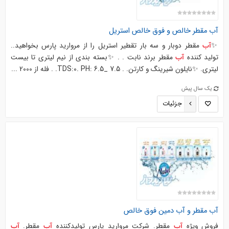
آب
مقطر خالص و فوق خالص استریل
✨
مقطر دوبار و سه بار تقطیر استریل را از مروارید پارس بخواهید..
آب
تولید کننده
مقطر برند نابت . . ✨بسته بندی از نیم لیتری تا بیست
آب
لیتری. ✨نایلون شیرینگ و کارتن. . TDS:0. PH: 6.5_ 7.5. . فله از 2000 ...
یک سال پیش
جزئیات
آب
مقطر و
آب
دمین
فوق خالص
فروش ویژه
مقطر. شرکت مروارید پارس تولیدکننده
مقطر.
آب
آب
آب