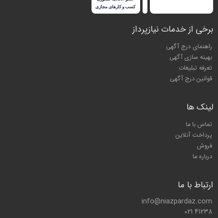
برخی از خدمات نیازپرداز
راهنمای درج آگهی
بهینه سازی آگهی
تعرفه تبلیغات
قوانین درج آگهی
لینک ها
تماس با ما
پرداخت آنلاین
فروش
درباره ما
ارتباط با ما
info@niazpardaz.com
021 41238