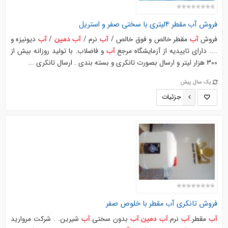
فروش
آب
مقطر 4لیتری با سختی صفر و استریل
فروش
مقطر خالص و فوق خالص /
نرم /
/
دیونیزه و
آب
آب
آب
دمین
آب
.... دارای تاییدیه از آزمایشگاه مرجع
و فاضلاب. با تولید روزانه بیش از
آب
300 هزار لیتر و ارسال بصورت تانکری و بسته بندی . ارسال تانکری ...
یک سال پیش
جزئیات
فروش تانکری
آب
مقطر با خلوص صفر
مقطر.
نرم.
.
بدون سختی.
شیرین. . شرکت مروارید
آب
آب
آب
دمین
آب
آب