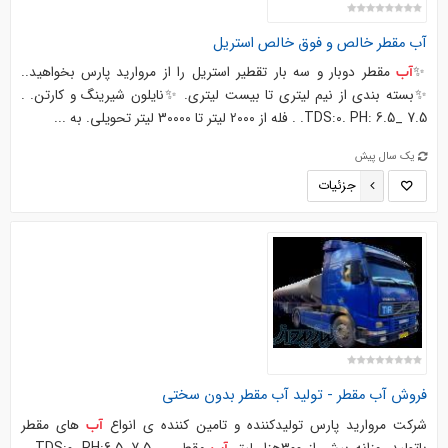
آب
مقطر خالص و فوق خالص استریل
✨
مقطر دوبار و سه بار تقطیر استریل را از مروارید پارس بخواهید..
آب
✨بسته بندی از نیم لیتری تا بیست لیتری. ✨نایلون شیرینگ و کارتن. .
TDS:0. PH: 6.5_ 7.5. . فله از 2000 لیتر تا 30000 لیتر تحویلی. به ...
یک سال پیش
جزئیات
فروش
آب
مقطر - تولید
آب
مقطر بدون سختی
شرکت مروارید پارس تولیدکننده و تامین کننده ی انواع
های مقطر
آب