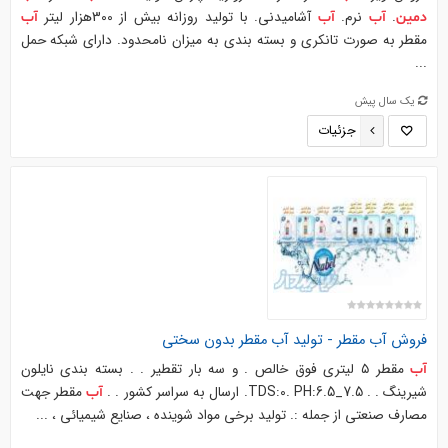
.
نرم.
آشامیدنی. با تولید روزانه بیش از 300هزار لیتر
دمین
آب
آب
آب
مقطر به صورت تانکری و بسته بندی به میزان نامحدود. دارای شبکه حمل
...
یک سال پیش
جزئیات
فروش
آب
مقطر - تولید
آب
مقطر بدون سختی
مقطر ۵ لیتری فوق خالص . و سه بار تقطیر . . بسته بندی نایلون
آب
شیرینگ . . TDS:0. PH:6.5_7.5. ارسال به سراسر کشور . .
مقطر جهت
آب
مصارف صنعتی از جمله :. تولید برخی مواد شوینده ، صنایع شیمیائی ، ...