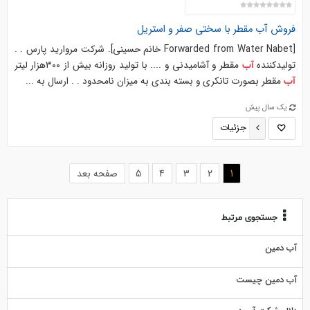
فروش
آب
مقطر با سختی صفر و استریل
[Forwarded from Water Nabet خانم حسینی]. شرکت مروارید پارس . .
تولیدکننده
مقطر و آشامیدنی و .... با تولید روزانه بیش از ۳۰۰هزار لیتر
آب
مقطر بصورت تانکری و بسته بندی به میزان نامحدود . . ارسال به ...
آب
یک سال پیش
جزئیات
(current)
1
2
3
4
5
صفحه بعد
جستجوی مرتبط
آب دمین
آب دمین چیست