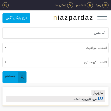
ورود
ثبت نام
استان ها
niazpardaz
درج رایگان آگهی
انتخاب موقعیت
انتخاب گروهبندی
جستجو
نیازپرداز
133
مورد آگهی یافت شد.