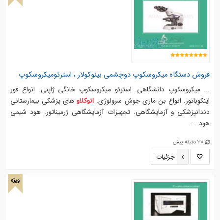
فروش دستگاه میکروسکوپ دوچشمی بینوکولار ، استرئومیکروسکوپ
... میکروسکوپ دانشگاهی. استرئو میکروسکوپ خانگی ژاپنی. انواع فور
اینکوباتور. انواع بن ماری جوش سرولوژی.
های پزشکی بیمارستانی
اتوکلاو
دندانپزشکی و آزمایشگاهی. تجهیزات آزمایشگاهی ژرمیناتور. هود شیمی
هود ...
38 دقیقه پیش
جزئیات
ویژه