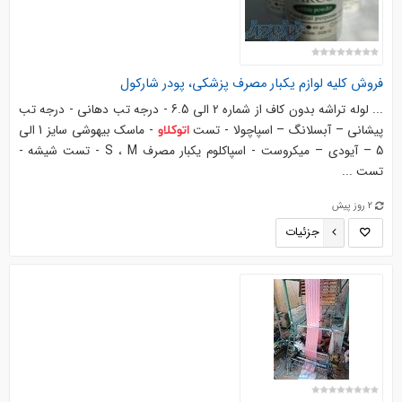
فروش کلیه لوازم یکبار مصرف پزشکی، پودر شارکول
... لوله تراشه بدون کاف از شماره 2 الی 6.5 - درجه تب دهانی - درجه تب
پیشانی – آبسلانگ – اسپاچولا - تست
- ماسک بیهوشی سایز 1 الی
اتوکلاو
5 – آیودی – میکروست - اسپاکلوم یکبار مصرف S ، M - تست شیشه -
تست ...
2 روز پیش
جزئیات