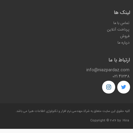
لینک ها
تماس با ما
پرداخت آنلاین
فروش
درباره ما
ارتباط با ما
info@niazpardaz.com
021 41238
کليه حقوق اين سايت متعلق به شرکت
مهندسی نرم افزار و تکنولوژی اطلاعات هیرا
می باشد.
Copyright © 2026 by
Hira