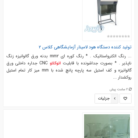
تولید کننده دستگاه هود لامینار آزمایشگاهی کلاس 2
... رنگ الکترواستاتیک . * رنگ کوره ای mm2 بدنه ورق گالوانیزه زنگ
ناپذیر . * بصورت جداشونده با قابلیت
CNC جداره داخلی ورق
اتوکلاو
گالوانیزه و کف استیل سه پارچه پانچ شده با mm میز کار تمام استیل
روکشدار ...
2 ساعت پیش
جزئیات