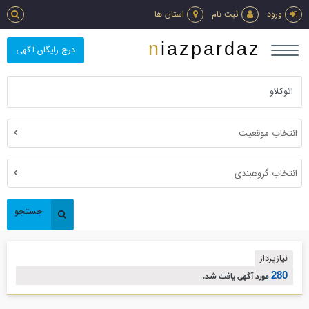
ورود
ثبت نام
استان ها
niazpardaz
درج رایگان آگهی
انتخاب موقعیت
انتخاب گروهبندی
جستجو
نیازپرداز
280
مورد آگهی یافت شد.