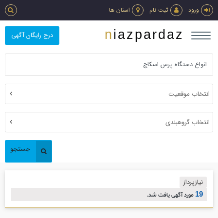
ورود
ثبت نام
استان ها
niazpardaz
درج رایگان آگهی
انتخاب موقعیت
انتخاب گروهبندی
جستجو
نیازپرداز
19
مورد آگهی یافت شد.