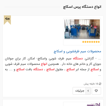
انواع دستگاه پرس اسکاچ
ویژه
محصولات سیم ظرفشویی و
اسکاچ
... - گارانتي
سیم ظرف شويي واسکاچ- امكان كار براي جوانان
دستگاه
جوياي كار و خانم هاي خانه دار.. همچنين
محصولات سیم ظرف شويي
انواع
و
از جمله ابر
، مفتول
،
بافت
و .... به
اسکاچ
اسکاچ
اسکاچ
دستگاه
اسکاچ
...
15 دقیقه پیش
جزئیات