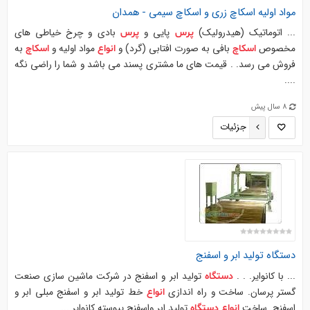
مواد اولیه
اسکاچ
زری و
اسکاچ
سیمی - همدان
... اتوماتيك (هيدروليك)
پايي و
بادي و چرخ خياطي هاي
پرس
پرس
مخصوص
بافي به صورت افتابي (گرد) و
مواد اولیه و
به
اسکاچ
انواع
اسکاچ
فروش مي رسد. . قيمت هاي ما مشتري پسند مي باشد و شما را راضي نگه
....
8 سال پیش
جزئیات
دستگاه
تولید ابر و اسفنج
... با کانوایر. . .
تولید ابر و اسفنج در شرکت ماشین سازی صنعت
دستگاه
گستر پرسان. ساخت و راه اندازی
خط تولید ابر و اسفنج مبلی ابر و
انواع
اسفنج. ساخت
تولید ابر واسفنج پیوسته کانوایر ...
انواع
دستگاه