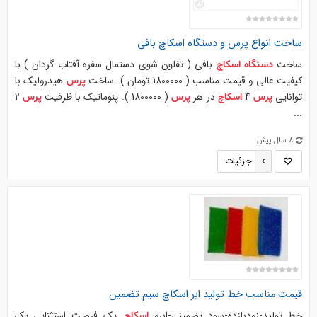
ساخت
انواع
پرس
و
دستگاه
اسکاچ
بافی
ساخت
بافی ( تفلون شوی دستمال سفره آفتاب گردان ) با
دستگاه
اسکاچ
کیفیت عالی و قیمت مناسب ( 1800000 تومان ). ساخت
هیدرولیک با
پرس
توانایی
4
در هر
( 1800000 ). پنوماتیک با ظرفیت
2
پرس
اسکاچ
پرس
پرس
...
8 سال پیش
جزئیات
قیمت مناسب خط تولید ابر
اسکاچ
سیم تضمین
خط تولید-زودبازده-سود تضمینی-ابرو
. یک فرصت استثنایی یک
اسکاچ