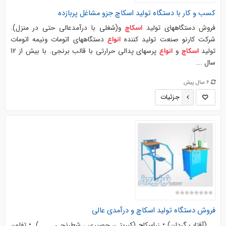
کسب و کار با
دستگاه
تولید
اسکاچ
جزو مشاغل پربازده
فروش دستگاههای تولید
و(شغلی با درآمدعالی حتی در منزل).
اسکاچ
شرکت کارنو صنعت تولید کننده
دستگاههای اتومات ونیمه اتومات
انواع
تولید
و
پرسهای پدالی حرارتی با قالب برنجی. با بیش از 12
اسکاچ
انواع
سال ...
6 سال پیش
جزئیات
فروش
دستگاه
تولید
اسکاچ
و درآمدی عالی
... (آفتاب گردان) • زراسکاچ (کبریتی، حصیری ، شطرنجی . . . ). • تفلون