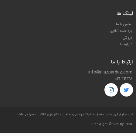
لینک ها
تماس با ما
پرداخت آنلاین
فروش
درباره ما
ارتباط با ما
info@niazpardaz.com
021 41238
کليه حقوق اين سايت متعلق به شرکت
مهندسی نرم افزار و تکنولوژی اطلاعات هیرا
می باشد.
Copyright © 2026 by
Hira