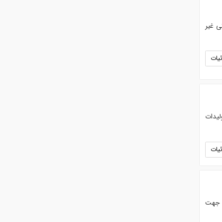
ی غیر
یات
 برای تولیدات
یات
. جهت