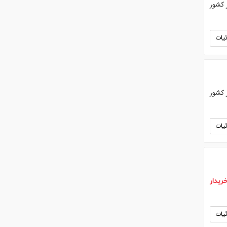
 کشور
یات
 کشور
یات
ریدار
یات