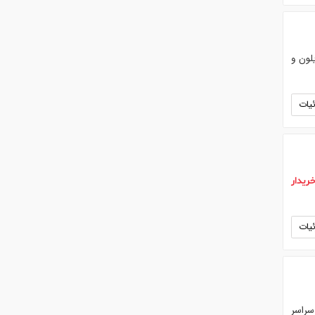
لون و
یات
ریدار
یات
سراسر