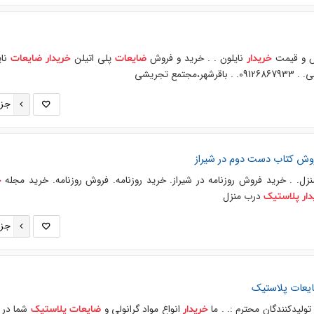
رس و قیمت
نایلون . . خرید و فروش
پلی اتیلن
نای
خریدار
ضایعات
خریدار
ضایعات
ر،مجتمع تجریشی
جزئ
فروش کتاب دست دوم در شیراز
زل. . خرید فروش روزنامه در شیراز. خرید روزنامه. فروش روزنامه. خرید مجله
خ
درب منزل
ار
پلاستیک
جزئ
یعات
پلاستیک
تولیدکنندگان محترم :. . ما
انواع مواد گرانولی و
شما در 
خریدار
ضایعات
پلاستیک