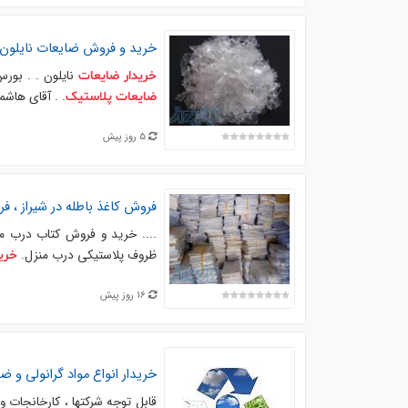
خرید و فروش
ضایعات
نایلون
نایلون . . بو
خریدار
ضایعات
. . آقای هاشمی. . 09126867933. . باقرشه
ضایعات
پلاستیک
5 روز پیش
فروش کاغذ باطله در شیراز ، 
.... خرید و فروش کتاب درب من
ظروف پلاستیکی درب منزل.
خرید
16 روز پیش
خریدار
انواع مواد گرانولی و
ضا
قابل توجه شرکتها ، کارخانجات و 