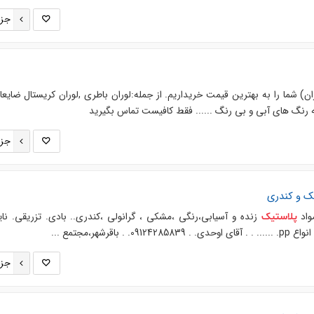
جزئ
ن) شما را به بهترین قیمت خریداریم. از جمله:لوران باطری ,لوران کریستال ضایعات
ه رنگ های آبی و بی رنگ ...... فقط کافیست تماس بگیرید
جزئ
یک
و کندری
اد
زنده و آسیابی،رنگی ،مشکی ، گرانولی ،کندری.. بادی. تزریقی. نا
پلاستیک
قرشهر،مجتمع ...
جزئ