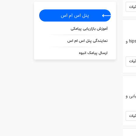
یات
پنل اس ام اس
آموزش بازاریابی پیامکی
انواع مواد پلاستیکی : پلی آمید - پلی کربنات - پلی استال - abs ای بی اس - pp پلی پروپیلن - هایمپک hips و
نمایندگی پنل اس ام اس
ارسال پیامک انبوه
یات
ابی و
یات