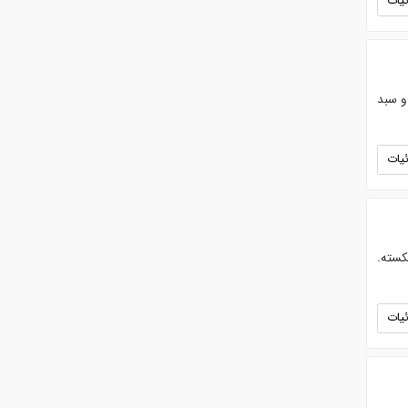
یات
و سبد
یات
کسته.
یات