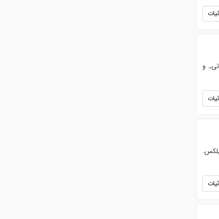
یات
ی,. و
یات
یلکس.
یات