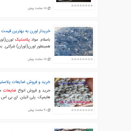
18 ساعت پیش
خریدار
لورن به بهترین قیمت
باسلام. مواد
لورن(لورا
پلاستیک
همینطور لورن(لوران) شرکتی. ب
18 ساعت پیش
خرید و فروش
ضایعات
پلاست
خرید و فروش انواع
مو
ضایعات
هایمپک. پلی اتیلن. ای بی اس. انواع pp. ...... . . آقای اوحدی. . 09124285839. . با
20 ساعت پیش