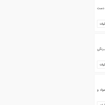
 دست
یات
،رنگی
یات
واد و