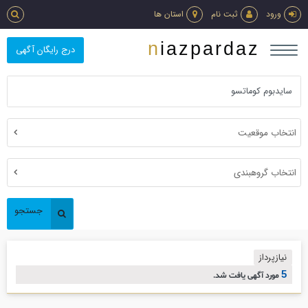
ورود
ثبت نام
استان ها
niazpardaz
درج رایگان آگهی
انتخاب موقعیت
انتخاب گروهبندی
جستجو
نیازپرداز
5
مورد آگهی یافت شد.