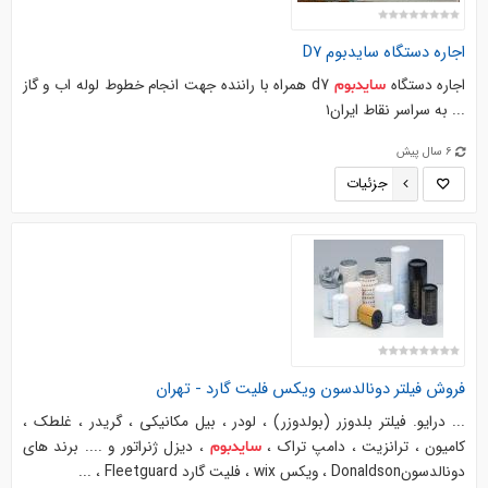
اجاره دستگاه
سایدبوم
D7
اجاره دستگاه
d7 همراه با راننده جهت انجام خطوط لوله اب و گاز
سایدبوم
... به سراسر نقاط ایران۱
6 سال پیش
جزئیات
فروش فیلتر دونالدسون ویکس فلیت گارد - تهران
... درایو. فیلتر بلدوزر (بولدوزر) ، لودر ، بیل مکانیکی ، گریدر ، غلطک ،
کامیون ، ترانزیت ، دامپ تراک ،
، دیزل ژنراتور و .... برند های
سایدبوم
دونالدسونDonaldson ، ویکس wix ، فلیت گارد Fleetguard ، ...