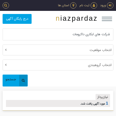
ورود
ثبت نام
استان ها
niazpardaz
درج رایگان آگهی
انتخاب موقعیت
انتخاب گروهبندی
جستجو
نیازپرداز
1
مورد آگهی یافت شد.