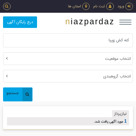
ورود
ثبت نام
استان ها
niazpardaz
درج رایگان آگهی
انتخاب موقعیت
انتخاب گروهبندی
جستجو
نیازپرداز
1
مورد آگهی یافت شد.