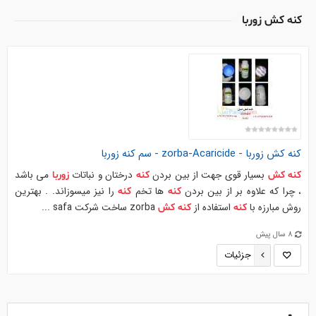
كنه كش زوربا
كنه
كش
زوربا
- zorba-Acaricide - سم
كنه
زوربا
بسیار قوی جهت از بین بردن
درختان و نباتات
می باشد
كنه
كش
كنه
زوربا
، چرا که علاوه بر از بین بردن
ها تخم
را نیز میسوزاند. . بهترین
كنه
كنه
روش مبارزه با
استفاده از
zorba ساخت شرکت safa ...
كنه
كنه
كش
8 سال پیش
جزئیات