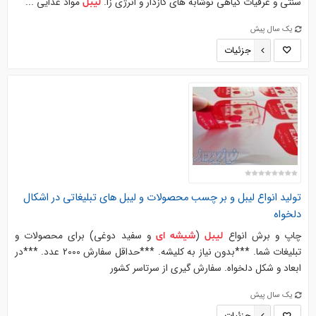
سنتی و عرقیات گیاهی نوشابه های گازدار و انرژی زا.
مواد غذایی ...
لیبل
یک سال پیش
جزئیات
تولید انواع
لیبل
و بر چسب محصولات و
لیبل
های تبلیغاتی در اشکال
دلخواه
چاپ و برش انواع
(
و سفید دوغی) برای محصولات و
لیبل
شیشه
ای
تبلیغات شما. ***بدون نیاز به کلیشه. ***حداقل سفارش 2000 عدد. ***در
ابعاد و شکل دلخواه. سفارش گیری از سرتاسر کشور
یک سال پیش