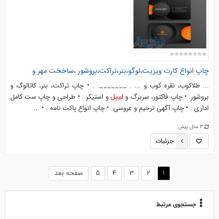
چاپ انواع کارت ویزیت،لوگو،بنر،تراکت،بروشور ،ساخخت مهر و
... طلاکوب، نقره کوب و ... . _______. . • چاپ تراکت، بنر، کاتالوگ و
بروشور. • چاپ فاکتور، سربرگ و
و استیکر . • طراحی و چاپ ست کامل
لیبل
اداری . • چاپ آگهی ترحیم و عروسی. • چاپ انواع پاکت نامه . • ...
3 سال پیش
جزئیات
(current)
1
2
3
4
5
صفحه بعد
جستجوی مرتبط