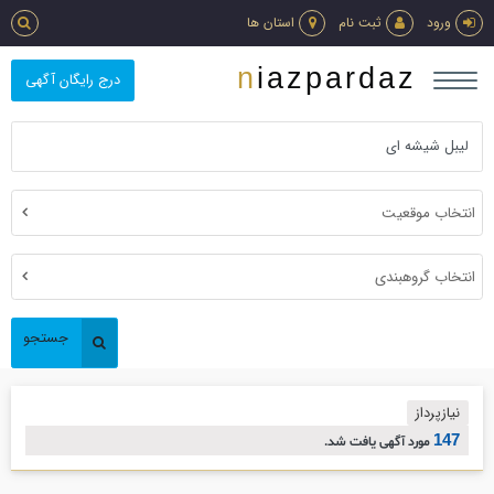
ورود
ثبت نام
استان ها
niazpardaz
درج رایگان آگهی
انتخاب موقعیت
انتخاب گروهبندی
جستجو
نیازپرداز
147
مورد آگهی یافت شد.