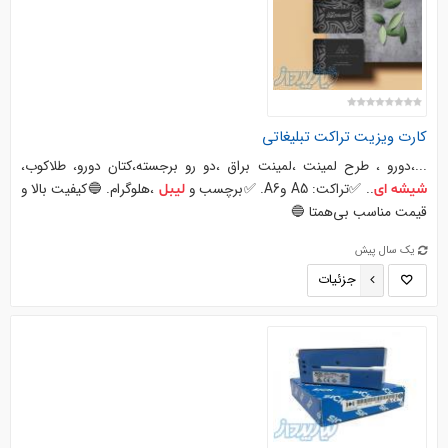
کارت ویزیت تراکت تبلیغاتی
...،دورو ، طرح لمینت ،لمینت براق ،دو رو برجسته،کتان دورو، طلاکوب،
.. ✅تراکت: A5 وA6. ✅برچسب و
،هلوگرام. 🔵کیفیت بالا و
شیشه
ای
لیبل
قیمت مناسب بی‌همتا 🔵
یک سال پیش
جزئیات