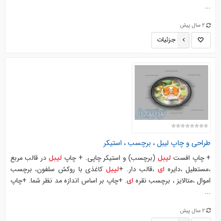
...
2 سال پیش
جزئیات
طراحی و چاپ
لیبل
، برچسب ، استیکر
+ چاپ افست
(برچسب) و استیکر چاپی. + چاپ
در قالب مربع
لیبل
لیبل
،مستطیل ،دایره
،قالب دار. +
کاغذی با روکش سلفون، برچسب
ای
لیبل
اموال ،متالایز ، برچسب نقره
. +چاپ بر اساس اندازه مد نظر شما. +چاپ
ای
...
2 سال پیش