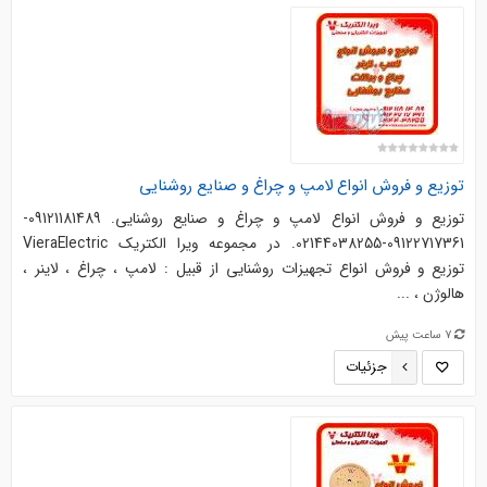
توزیع و فروش انواع لامپ و چراغ و صنایع روشنایی
توزیع و فروش انواع لامپ و چراغ و صنایع روشنایی. 09121181489-
09122717361-02144038255. در مجموعه ویرا الکتریک VieraElectric
توزیع و فروش انواع تجهیزات روشنایی از قبیل : لامپ ، چراغ ، لاینر ،
هالوژن ، ...
7 ساعت پیش
جزئیات