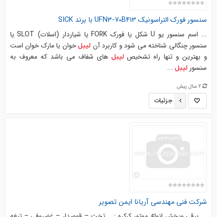
سنسور فورک التراسونیک UFN3-70B413 با برند SICK
... اسم سنسور یو U شکل یا فورک FORK یا شیاردار (اسلات) SLOT یا
سنسور چنگالی شناخته می شود و کاربرد آن
خوان یا مارک خوان است
لیبل
و بهترین و تنها راه تشخیص
های شفاف می باشد که معروف به
لیبل
سنسور
...
لیبل
2 سال پیش
جزئیات
شرکت فنی مهندسی آریانا ایمن تصویر
... برقی وپخش انواع موتور کرکره :. . تخت – قوصدار – غضروفی – تیغه