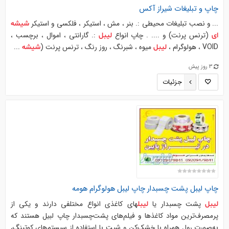
چاپ و تبلیغات شیراز آکس
... و نصب تبليغات محيطي :. بنر ، مش ، استیکر ، فلکسی و استيكر
شیشه
(ترنس پرنت) و .... . چاپ انواع
:. گارانتی ، اموال ، برچسب ،
ای
لیبل
VOID ، هولوگرام ،
میوه ، شبرنگ ، روز رنگ ، ترنس پرنت (
...
لیبل
شیشه
3 روز پیش
جزئیات
چاپ
لیبل
پشت چسبدار چاپ
لیبل
هولوگرام هومه
پشت چسبدار یا
‎های کاغذی انواع مختلفی دارند و یکی از
لیبل
لیبل
پرمصرف‌ترین مواد کاغذها و فیلم‌های پشت‌چسبدار چاپ لبیل هستند که
به‌صورت رول همراه با خشک‌کن‌ و شیت با استفاده از سیستم‌های کوتینگ،