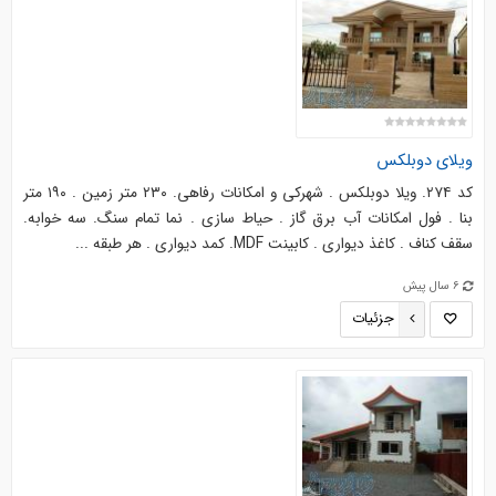
ویلای دوبلکس
کد ۲۷۴. ویلا دوبلکس . شهرکی و امکانات رفاهی. ۲۳۰ متر زمین . ۱۹۰ متر
بنا . فول امکانات آب برق گاز . حیاط سازی . نما تمام سنگ. سه خوابه.
سقف کناف . کاغذ دیواری . کابینت MDF. کمد دیواری . هر طبقه ...
6 سال پیش
جزئیات