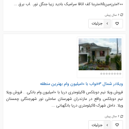
200مترزمین85متربنا کف اتاقا سرامیک بادید زیبا جنگل نور. .اب برق ...
6 سال پیش
جزئیات
ویلادر شمال 3خواب با 10میلیون وام بهترین منطقه
فروش ویلا نیم دوبلکس 5کیلومتری دریا با 10میلیون وام بانکی. . فروش ويلا
نیم دوبلکس واقع در مازندران شهرستان ساحلی نور شهرجنگلی چمستان
ويلا. داخل شهرک 5کیلومتری دریا بانگهبانی ...
6 سال پیش
جزئیات