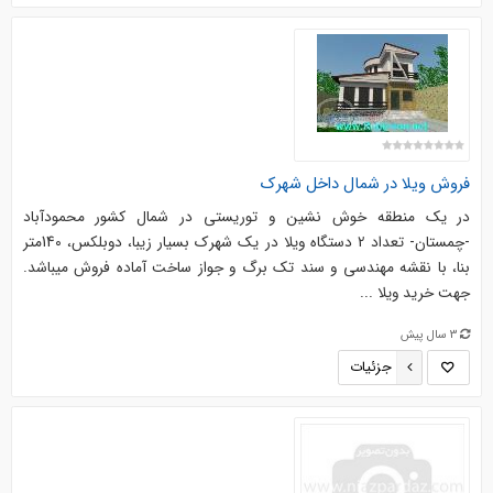
فروش ويلا در شمال داخل شهرك
در يك منطقه خوش نشين و توريستي در شمال كشور محمودآباد
-چمستان- تعداد 2 دستگاه ويلا در يك شهرك بسيار زيبا، دوبلكس، 140متر
بنا، با نقشه مهندسي و سند تك برگ و جواز ساخت آماده فروش ميباشد.
جهت خريد ويلا ...
3 سال پیش
جزئیات