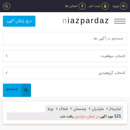
ورود
ثبت نام
استان ها
niazpardaz
درج رایگان آگهی
انتخاب موقعیت
انتخاب گروهبندی
جستجو
نیازپرداز
مازندران
چمستان
املاك
ويلا
121
در استان مازندران
مورد آگهی
یافت شد.