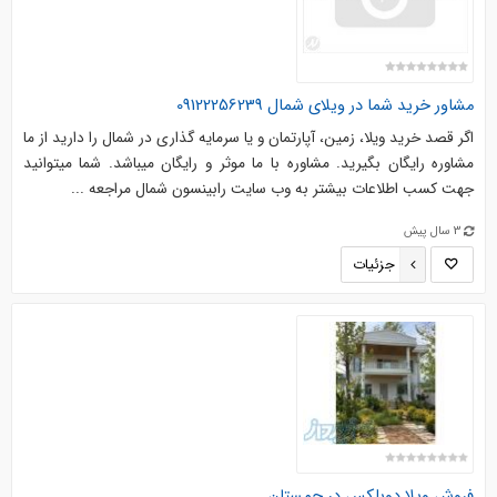
مشاور خريد شما در ويلاي شمال 09122256239
اگر قصد خريد ويلا، زمين، آپارتمان و يا سرمايه گذاري در شمال را داريد از ما
مشاوره رايگان بگيريد. مشاوره با ما موثر و رايگان ميباشد. شما ميتوانيد
جهت كسب اطلاعات بيشتر به وب سايت رابينسون شمال مراجعه ...
3 سال پیش
جزئیات
فروش ویلا دوبلکس در چمستان