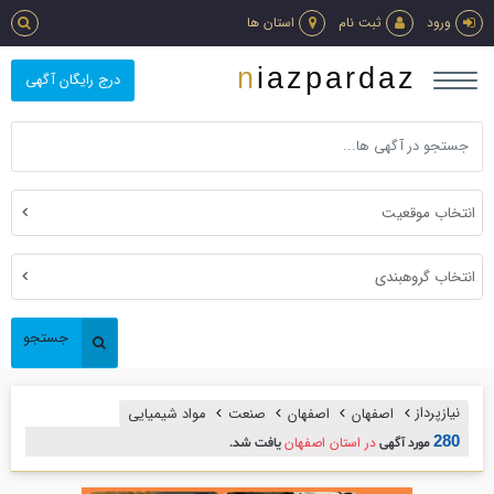
ورود
ثبت نام
استان ها
niazpardaz
درج رایگان آگهی
انتخاب موقعیت
انتخاب گروهبندی
جستجو
نیازپرداز
اصفهان
اصفهان
صنعت
مواد شيميايي
280
در استان اصفهان
مورد آگهی
یافت شد.