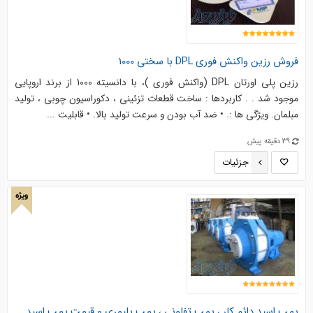
فروش رزین واکنش فوری DPL با سختی 1000
رزین پلی اورتان DPL (واکنش فوری )، با دانسیته 1000 از برند اروپایی
موجود شد . . کاربردها : ساخت قطعات تزئینی ، دکوراسیون چوبی ، تولید
مبلمان. ویژگی ها :. • ضد آب بودن و سرعت تولید بالا. • قابلیت ...
39 دقیقه پیش
جزئیات
ویژه
پمپ اسید دائم کار ، پمپ تفلونی ، پمپ پلیمری و قیمت پمپ اسید