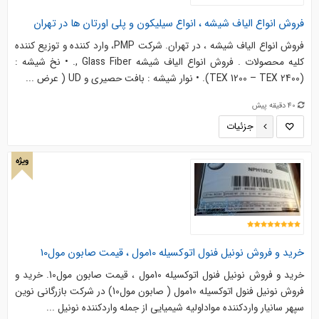
فروش انواع الیاف شیشه ، انواع سیلیکون و پلی اورتان ها در تهران
فروش انواع الیاف شیشه ، در تهران. شرکت PMP، وارد کننده و توزیع کننده
کلیه محصولات . فروش انواع الیاف شیشه Glass Fiber ,. • نخ شیشه :
(TEX 1200 – TEX 2400). • نوار شیشه : بافت حصیری و UD ( عرض ...
40 دقیقه پیش
جزئیات
ویژه
خرید و فروش نونیل فنول اتوکسیله 10مول ، قیمت صابون مول10
خرید و فروش نونیل فنول اتوکسیله 10مول ، قیمت صابون مول10. خرید و
فروش نونیل فنول اتوکسیله 10مول ( صابون مول10) در شرکت بازرگانی نوین
سپهر سانیار واردکننده مواداولیه شیمیایی از جمله واردکننده نونیل ...