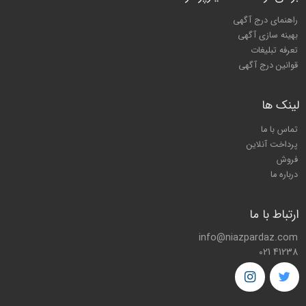
راهنمای درج آگهی
بهینه سازی آگهی
تعرفه تبلیغات
قوانین درج آگهی
لینک ها
تماس با ما
پرداخت آنلاین
فروش
درباره ما
ارتباط با ما
info@niazpardaz.com
021 41238