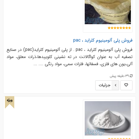
فروش پلی آلومینیوم کلراید ، pac
فروش پلی آلومینیوم کلراید ، pac . از پلی آلومینیوم کلراید(pac) در صنایع
تصفیه آب به عنوان کواگالانت در ته نشینی کلوییدها،ذرات معلق، مواد
آلی،یون های فلزی، فسفاتها، فلزات سمی، مواد رنگی .... ...
39 دقیقه پیش
جزئیات
ویژه