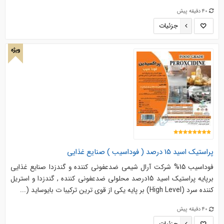
40 دقیقه پیش
جزئیات
ویژه
پراستیک اسید 15 درصد ( فوداسیب ) صنایع غذایی
فوداسیب 15% شرکت آرال شیمی ضدعفونی کننده و گندزدا صنایع غذایی
برپایه پراستیک اسید 15درصد محلولی ضدعفونی کننده , گندزدا و استریل
کننده سرد (High Level) بر پایه یکی از قوی ترین ترکیبا ت بایوساید (...
40 دقیقه پیش