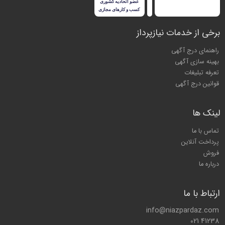
برخی از خدمات نیازپرداز
راهنمای درج آگهی
بهینه سازی آگهی
تعرفه تبلیغات
قوانین درج آگهی
لینک ها
تماس با ما
پرداخت آنلاین
فروش
درباره ما
ارتباط با ما
info@niazpardaz.com
021 41238