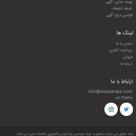
بهینه سازی آگهی
تعرفه تبلیغات
قوانین درج آگهی
لینک ها
تماس با ما
پرداخت آنلاین
فروش
درباره ما
ارتباط با ما
info@niazpardaz.com
021 41238
کليه حقوق اين سايت متعلق به شرکت
مهندسی نرم افزار و تکنولوژی اطلاعات هیرا
می باشد.