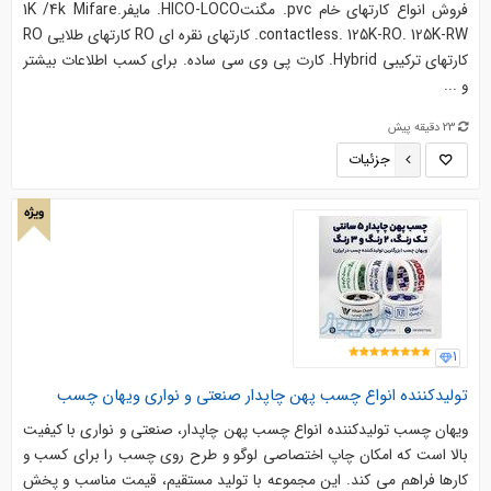
فروش انواع کارتهاي خام pvc. مگنتHICO-LOCO. مايفر1K /4k Mifare.
contactless. 125K-RO. 125K-RW. کارتهاي نقره اي RO کارتهاي طلايي RO
کارتهاي ترکيبي Hybrid. کارت پي وي سي ساده. براي کسب اطلاعات بيشتر
و ...
23 دقیقه پیش
جزئیات
ویژه
1
تولیدکننده انواع چسب پهن چاپدار صنعتی و نواری ویهان چسب
ویهان چسب تولیدکننده انواع چسب پهن چاپدار، صنعتی و نواری با کیفیت
بالا است که امکان چاپ اختصاصی لوگو و طرح روی چسب را برای کسب ‌و
کارها فراهم می‌ کند. این مجموعه با تولید مستقیم، قیمت مناسب و پخش