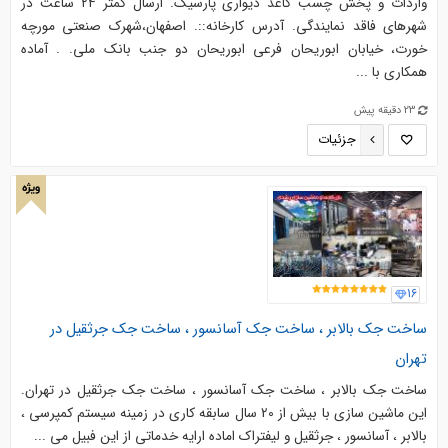
واردات و پخش چسب کاغذ دیواری پارسیک. ‎ارسال کمتر ۲۴ ساعت در
شهرهای فاقد نمایندگی. ‎آدرس کارخانه::. ‎اصفهان،شهرک صنعتی مورچه
خورت، خیابان ابوریحان فرعی ابوریحان دو جنب بانک ملی. . ‎آماده
همکاری با ...
23 دقیقه پیش
جزئیات
ویژه
16
ساخت جک بالابر ، ساخت جك آسانسور ، ساخت جک جرثقيل در
تهران
ساخت جک بالابر ، ساخت جك آسانسور ، ساخت جک جرثقيل در تهران.
اين ماشین سازی با بيش از 20 سال سابقه كاري در زمينه سیستم کمپرسی ،
بالابر ، آسانسور ، جرثقيل و ليفتراك اماده ارايه خدماتي از اين فبيل مي ...