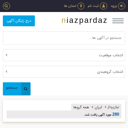
ورود
ثبت نام
استان ها
niazpardaz
درج رایگان آگهی
انتخاب موقعیت
انتخاب گروهبندی
جستجو
نیازپرداز
ایران
همه گروها
280
مورد آگهی یافت شد.