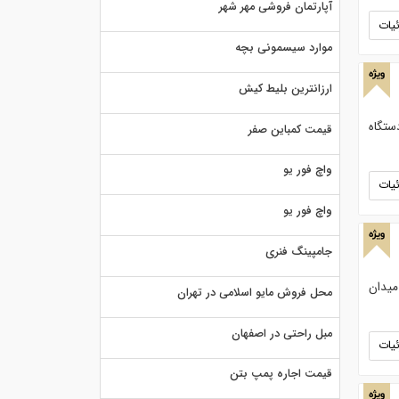
آپارتمان فروشی مهر شهر
یات
موارد سیسمونی بچه
ویژه
ارزانترین بلیط کیش
ستگاه
قیمت کمباین صفر
واچ فور یو
یات
واچ فور یو
ویژه
جامپینگ فنری
میدان
محل فروش مایو اسلامی در تهران
مبل راحتی در اصفهان
یات
قیمت اجاره پمپ بتن
ویژه