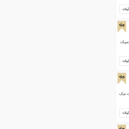
یات
ویژه
رسیک.
یات
ویژه
شدی. ساخت جک
یات
ویژه