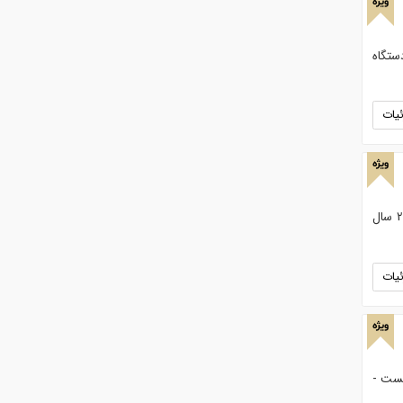
ویژه
ستگاه
یات
ویژه
شرکت آرمان تجارت آسیا . در زمینه ی فروش دستگاه های سیم ظرف شویی واسکاچ با خدمات بوده و به مدت 20 سال
یات
ویژه
بست -