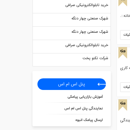
خرید تابلوالکترونیکی صرافی
هرهای فاقد نمایندگی. ‎آدرس کارخانه::.
شهرک صنعتی چهار دنگه
شهرک صنعتی چهار دنگه
یات
خرید تابلوالکترونیکی صرافی
ویژه
شرکت تکنو پخت
اشین سازی با بيش از 20 سال سابقه كاري
پنل اس ام اس
یات
آموزش بازاریابی پیامکی
ویژه
نمایندگی پنل اس ام اس
یندگی
ارسال پیامک انبوه