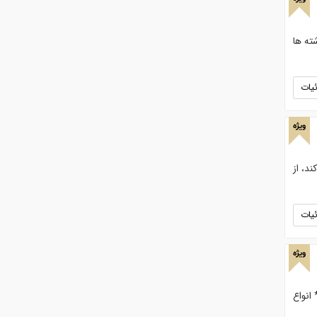
ته ها
یات
ویژه
د، از
یات
ویژه
و فروشنده :. * انواع