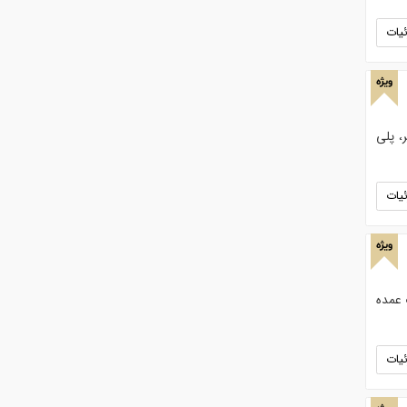
یات
ویژه
، پلی
یات
ویژه
وش اسید فسفریک مخزنی 85%. بصورت عمده
یات