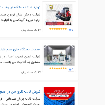
تولید کننده دستگاه تیرچه ص
شرکت دانش بنیان آزمون صنعت 
تولید تیرچه گیربکسی با قابلیت تولید از میلگرد ۸ تا ۱۶. . کلاف میلگرد
5
یک ساعت پیش
خدمات دستگاه های سیم ظرف
مشغول به فعالیت می باشد.. خد
5
یک ساعت پیش
فروش قالب فلزی بتن در اصفه
شرکت قالب پژمان علیخانی . فر
بست داربست - لوازم داربست فل