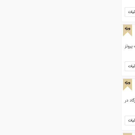
یات
ویژه
پروتز
یات
ویژه
اد در
یات