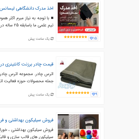
اخذ مدرک دانشگاهی لیسانس تا د
■ با توجه به نیاز مبرم اکثر ه
تیم علمی ما باسابقه 25 ساله در خدمت شماست.. . ️ ● متاسفانه امروزه درسطح اینترنت،تلگرام،...
15
یک ساعت پیش
قیمت چادر برزنت کانتینری در 
اترس چادر. مجموعه اترس چادر 
جمله محصولات حوزه فعالیت اترس
9
یک ساعت پیش
فروش سیلیکون بهداشتی و فرو
سیلیکون های قالب سازی و قالبگیری RTV-2 در رنگ سفید و شفاف یخی جهت ساخت قالب مج