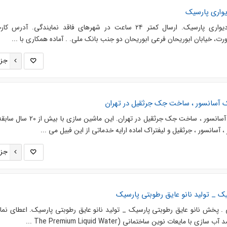
واری پارسیک
واردات و پخش چسب کاغذ دیواری پارسیک. ‎ارسال کمتر ۲۴ ساعت در ش
جزئ
آسانسور ، ساخت جک جرثقيل در تهران
ساخت جک بالابر ، ساخت جك آسانسور ، ساخت جک جرثقيل در تهران. اين م
، آسانسور ، جرثقيل و ليفتراك اماده ارايه خدماتي از اين فبيل مي ...
جزئ
ک _ تولید نانو عایق رطوبتی پارسیک
 . پخش نانو عایق رطوبتی پارسیک _ تولید نانو عایق رطوبتی پارسیک. اعطای نما
مایعات نوین ساختمانی (The Premium Liquid Water ...